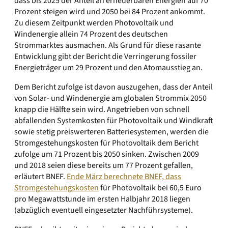
dass bis 2025 der Anteil an erneuerbaren Energien auf 70
Prozent steigen wird und 2050 bei 84 Prozent ankommt.
Zu diesem Zeitpunkt werden Photovoltaik und
Windenergie allein 74 Prozent des deutschen
Strommarktes ausmachen. Als Grund für diese rasante
Entwicklung gibt der Bericht die Verringerung fossiler
Energieträger um 29 Prozent und den Atomausstieg an.
Dem Bericht zufolge ist davon auszugehen, dass der Anteil
von Solar- und Windenergie am globalen Strommix 2050
knapp die Hälfte sein wird. Angetrieben von schnell
abfallenden Systemkosten für Photovoltaik und Windkraft
sowie stetig preiswerteren Batteriesystemen, werden die
Stromgestehungskosten für Photovoltaik dem Bericht
zufolge um 71 Prozent bis 2050 sinken. Zwischen 2009
und 2018 seien diese bereits um 77 Prozent gefallen,
erläutert BNEF.
Ende März berechnete BNEF, dass
Stromgestehungskosten
für Photovoltaik bei 60,5 Euro
pro Megawattstunde im ersten Halbjahr 2018 liegen
(abzüglich eventuell eingesetzter Nachführsysteme).