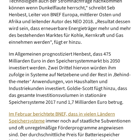
Technologien auch der Stromnachfrage nachkommen
können wenn Dunkelflaute herrscht,“ schreibt Seb
Henbest, Leiter von BNEF Europa, mittlerer Osten und
Afrika und leitender Autor des NEO 2018. „Resultat dessen
wird sein, dass erneuerbare Energieträger mehr und mehr
des bestehenden Marktes für Kohle, Kernkraft und Gas
einnehmen werden“, fügt er hinzu.
Im Allgemeinen prognostiziert Henbest, dass 475
Milliarden Euro in den Speichersystemmarkt bis 2050
investiert werden. Zwei Drittel hiervon würden ihm
zufolge in Systeme auf Netzebene und der Rest in ‚Behind-
the-meter‘ Anwendungen, von Haushalten und
Industriekunden investiert. Goldie-Scott fügt hinzu, dass
das gesamte Investitionsvolumen in stationäre
Speichersysteme 2017 rund 1,7 Milliarden Euro betrug.
Im Februar berichtete BNEF, dass in vielen Ländern
Speichersysteme
immer noch auf staatliche Subventionen
und oft unregelmäßige Förderprogramme angewiesen
sind. Der durchschnittliche Preis für Batteriespeicher