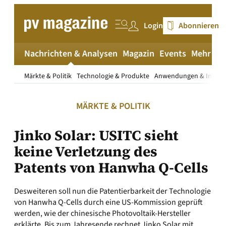
Zum
Inhalt
Login
Abonnieren
springen
Nachrichten & Analysen
Magazin
Events
Mehr
pv
Märkte & Politik
Technologie & Produkte
Anwendungen & Install
MÄRKTE & POLITIK
Jinko Solar: USITC sieht
keine Verletzung des
Patents von Hanwha Q-Cells
Desweiteren soll nun die Patentierbarkeit der Technologie
von Hanwha Q-Cells durch eine US-Kommission geprüft
werden, wie der chinesische Photovoltaik-Hersteller
erklärte. Bis zum Jahresende rechnet Jinko Solar mit