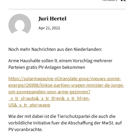
Juri Hertel
Apr 21, 2022
Noch mehr Nachrichten aus den Niederlanden:
Arme Haushalte sollen lt. einem Vorschlag mehrerer
Parteien gratis PV-Anlagen bekommen
https://solarmagazine-nl.translate.goog/nieuws-zonne-
energie/i26998/linkse-partijen-vragen-minister-de-jonge-
om-zonnepanelen-voor-arme-gezinnen?
_x_tr_sl=auto&_x_tr_tl=en&_x_tr_hl=en-
US&_x_tr_pto=wapp
Wie der mit dabei ist die Tierschutzpartei die auch die
vorbildliche Initiative fuer die Abschaffung der MwSt. auf
PV voranbrachte.