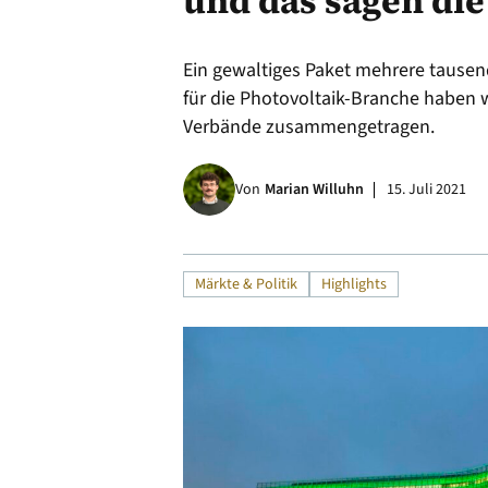
und das sagen di
Alle
Ein gewaltiges Paket mehrere tausen
für die Photovoltaik-Branche haben 
Verbände zusammengetragen.
Von
Marian Willuhn
15. Juli 2021
Märkte & Politik
Highlights