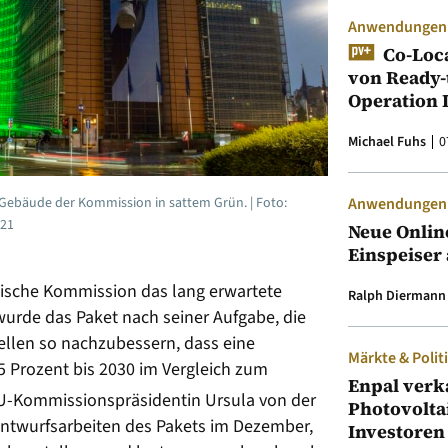
Anwendungen &
Co-Loc
von Ready-
Operation 
Michael Fuhs
0
-Gebäude der Kommission in sattem Grün. | Foto:
Anwendungen &
021
Neue Onlin
Einspeiser 
äische Kommission das lang erwartete
Ralph Diermann
wurde das Paket nach seiner Aufgabe, die
llen so nachzubessern, dass eine
Märkte & Polit
5 Prozent bis 2030 im Vergleich zum
Enpal verk
EU-Kommissionspräsidentin Ursula von der
Photovolta
Entwurfsarbeiten des Pakets im Dezember,
Investoren