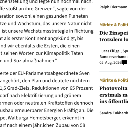
ichenstellung und legte nun nochmal nach.
Ralph Diermann
ffe stößt an ihre Grenzen“, sagte von der
neration sowohl einen gesunden Planeten
lätze und Wachstum, das unsere Natur nicht
Märkte & Polit
l ist unsere Wachstumsstrategie in Richtung
Die Einspe
t als erster Kontinent angekündigt, bis
trotzdem l
nd wir ebenfalls die Ersten, die einen
Lucas Flügel, S
t seinen Worten zur Klimapolitik Taten
Bundesverband 
nen und Sozialmaßnahmen.“
05. Aug. 2026
erte der EU-Parlamentsabgeordnete Sven
Märkte & Polit
n angehört, den Plan und deutete nüchtern
Photovolta
 1,5 Grad-Ziels, Reduktionen von 65 Prozent
erstmals m
darf nach Elektrifizierung und grünem
ins öffentl
armen oder neutralen Kraftstoffen dennoch
Ausbau erneuerbarer Energien kräftig an. Die
Sandra Enkhard
pe, Walburga Hemetsberger, erkennt in
rf nach einem jährlichen Zubau von 58