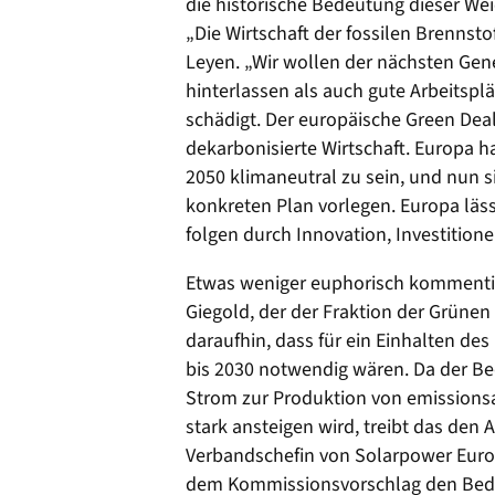
die historische Bedeutung dieser We
„Die Wirtschaft der fossilen Brennsto
Leyen. „Wir wollen der nächsten Ge
hinterlassen als auch gute Arbeitsp
schädigt. Der europäische Green Dea
dekarbonisierte Wirtschaft. Europa ha
2050 klimaneutral zu sein, und nun si
konkreten Plan vorlegen. Europa läss
folgen durch Innovation, Investitio
Etwas weniger euphorisch kommenti
Giegold, der der Fraktion der Grüne
daraufhin, dass für ein Einhalten des
bis 2030 notwendig wären. Da der Be
Strom zur Produktion von emissions
stark ansteigen wird, treibt das den 
Verbandschefin von Solarpower Euro
dem Kommissionsvorschlag den Beda