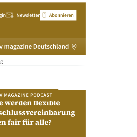
gin
Newsletter
Abonnieren
v magazine Deutschland
ng
V MAGAZINE PODCAST
e werden flexible
pv magazi
schlussvereinbarung
en fair für alle?
Bewerben Sie sic
Module, W