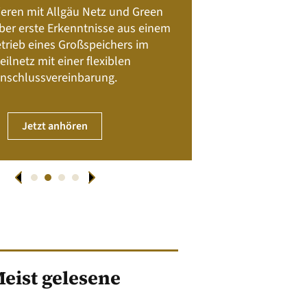
Batteriespeicher
ieren mit Allgäu Netz und Green
Nachhalt
 über erste Erkenntnisse aus einem
trieb eines Großspeichers im
01. April
eilnetz mit einer flexiblen
nschlussvereinbarung.
JET
Jetzt anhören
eist gelesene