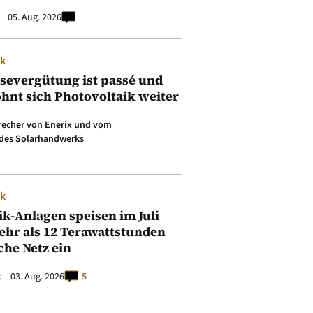
05. Aug. 2026
ik
isevergütung ist passé und
ohnt sich Photovoltaik weiter
precher von Enerix und vom
des Solarhandwerks
ik
ik-Anlagen speisen im Juli
ehr als 12 Terawattstunden
iche Netz ein
t
03. Aug. 2026
5