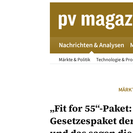
Zum
Inhalt
springen
Nachrichten & Analysen
Märkte & Politik
Technologie & Pr
MÄRKT
„Fit for 55“-Paket
Gesetzespaket d
Die 