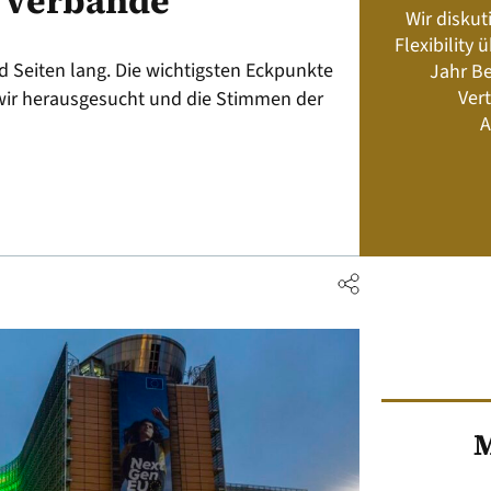
e Verbände
Wir diskut
s neu? Rahmenbedingungen, Produkte,
Flexibility
Energiemanagement und Speicher-
d Seiten lang. Die wichtigsten Eckpunkte
Jahr Be
Geschäftsmodelle
Vert
wir herausgesucht und die Stimmen der
A
Jetzt kaufen
M