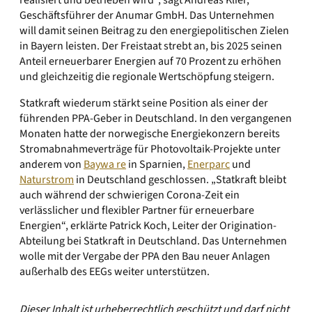
realisiert und betrieben wird“, sagt Andreas Klier,
Geschäftsführer der Anumar GmbH. Das Unternehmen
will damit seinen Beitrag zu den energiepolitischen Zielen
in Bayern leisten. Der Freistaat strebt an, bis 2025 seinen
Anteil erneuerbarer Energien auf 70 Prozent zu erhöhen
und gleichzeitig die regionale Wertschöpfung steigern.
Statkraft wiederum stärkt seine Position als einer der
führenden PPA-Geber in Deutschland. In den vergangenen
Monaten hatte der norwegische Energiekonzern bereits
Stromabnahmeverträge für Photovoltaik-Projekte unter
anderem von
Baywa re
in Sparnien,
Enerparc
und
Naturstrom
in Deutschland geschlossen. „Statkraft bleibt
auch während der schwierigen Corona-Zeit ein
verlässlicher und flexibler Partner für erneuerbare
Energien“, erklärte Patrick Koch, Leiter der Origination-
Abteilung bei Statkraft in Deutschland. Das Unternehmen
wolle mit der Vergabe der PPA den Bau neuer Anlagen
außerhalb des EEGs weiter unterstützen.
Dieser Inhalt ist urheberrechtlich geschützt und darf nicht