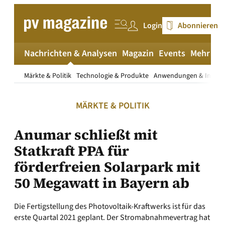
Zum
Inhalt
Login
Abonnieren
springen
Nachrichten & Analysen
Magazin
Events
Mehr
pv
Märkte & Politik
Technologie & Produkte
Anwendungen & Install
MÄRKTE & POLITIK
Anumar schließt mit
Statkraft PPA für
förderfreien Solarpark mit
50 Megawatt in Bayern ab
Die Fertigstellung des Photovoltaik-Kraftwerks ist für das
erste Quartal 2021 geplant. Der Stromabnahmevertrag hat