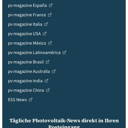
pv magazine España
pv magazine France
pv magazine Italia
pv magazine USA
pv magazine México
pv magazine Latinoamérica
pv magazine Brasil
pv magazine Australia
pv magazine India
pv magazine China
ESS News
Tägliche Photovoltaik-News direkt in Ihren
Posteingang