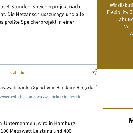
Wir diskut
as 4-Stunden-Speicherprojekt nach
s neu? Rahmenbedingungen, Produkte,
Flexibility
ht. Die Netzanschlusszusage und alle
Energiemanagement und Speicher-
Jahr Be
Geschäftsmodelle
s größte Speicherprojekt in einer
Vert
A
Jetzt kaufen
Installation
 Gewerbefläche von etwa zwei Hektar im Bezirk
M
ch-Unternehmen, wird in Hamburg-
t 100 Megawatt Leistung und 400