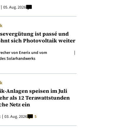
05. Aug. 2026
ik
isevergütung ist passé und
ohnt sich Photovoltaik weiter
precher von Enerix und vom
des Solarhandwerks
ik
ik-Anlagen speisen im Juli
ehr als 12 Terawattstunden
iche Netz ein
t
03. Aug. 2026
5