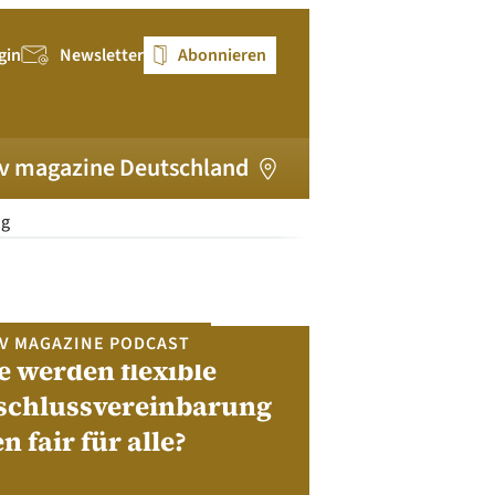
gin
Newsletter
Abonnieren
v magazine Deutschland
ng
V MAGAZINE PODCAST
e werden flexible
pv magazi
schlussvereinbarung
en fair für alle?
Bewerben Sie sic
Module, W