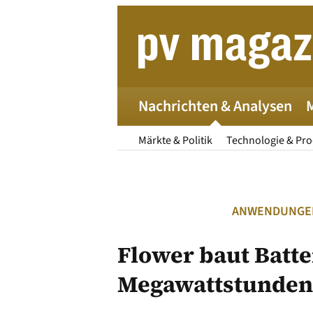
Zum
Inhalt
springen
Nachrichten & Analysen
Märkte & Politik
Technologie & Pr
ANWENDUNGEN
Flower baut Batte
Megawattstunden
Die 