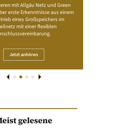
Batteriespeicher
ieren mit Allgäu Netz und Green
Nachhalt
 über erste Erkenntnisse aus einem
trieb eines Großspeichers im
01. April
eilnetz mit einer flexiblen
nschlussvereinbarung.
JET
Jetzt anhören
eist gelesene