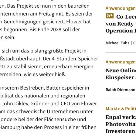
n. Das Projekt sei nun in den baureifen
Anwendungen &
Unternehmen am Freitag mit. Es seien der
Co-Loc
en Genehmigungen gesichert. Flower hat
von Ready-
s begonnen. Bis Ende 2028 soll der
Operation 
n sein.
Michael Fuhs
0
sich um das bislang größte Projekt in
ßstadt überhaupt. Der 4-Stunden-Speicher
Anwendungen &
z zu stabilisieren, erneuerbare Energien
Neue Onlin
ermeiden, wie es weiter hieß.
Einspeiser 
n unserem Bestreben, Batteriespeicher in
Ralph Diermann
bilität des nationalen und regionalen
 John Diklev, Gründer und CEO von Flower.
Märkte & Polit
ekam das schwedische Unternehmen unter
Enpal verk
ondere bei der der Flächensuche und
Photovolta
Hamburg habe den Prozess in einer frühen
Investoren