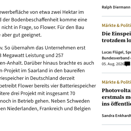
Ralph Diermann
Gewerbefläche von etwa zwei Hektar im
nd der Bodenbeschaffenheit komme eine
Märkte & Polit
nicht in Frage, so Flower. Für den Bau
Die Einspe
e aber gut geeignet.
trotzdem l
ktiv. So übernahm das Unternehmen erst
Lucas Flügel, S
63 Megawatt Leistung und 257
Bundesverband 
en-Anhalt. Darüber hinaus brachte es auch
05. Aug. 2026
-Projekt im Saarland in den baureifen
iespeicher in Deutschland derzeit
Märkte & Polit
etreibt Flower bereits vier Batteriespeicher
Photovolta
tere drei Projekt mit insgesamt 70
erstmals m
r noch in Betrieb gehen. Neben Schweden
ins öffentl
den Niederlanden, Frankreich und Belgien
Sandra Enkhard