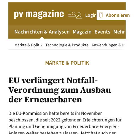
Zum
Inhalt
Login
Abonnieren
springen
Nachrichten & Analysen
Magazin
Events
Mehr
pv
Märkte & Politik
Technologie & Produkte
Anwendungen & Install
MÄRKTE & POLITIK
EU verlängert Notfall-
Verordnung zum Ausbau
der Erneuerbaren
Die EU-Kommission hatte bereits im November
beschlossen, die seit 2022 geltenden Erleichterungen für
Planung und Genehmigung von Erneuerbare-Energien-
Anlagen weiter bestehen zu lassen. Jetzt hat auch der