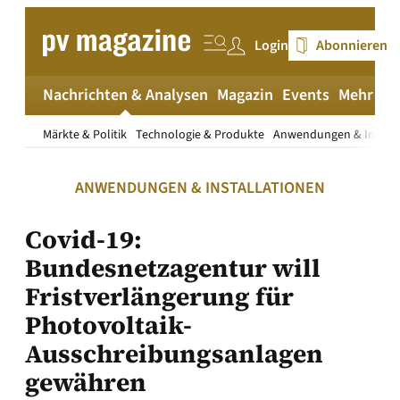
Zum
Inhalt
Login
Abonnieren
springen
Nachrichten & Analysen
Magazin
Events
Mehr
pv
Märkte & Politik
Technologie & Produkte
Anwendungen & Install
ANWENDUNGEN & INSTALLATIONEN
Covid-19:
Bundesnetzagentur will
Fristverlängerung für
Photovoltaik-
Ausschreibungsanlagen
gewähren