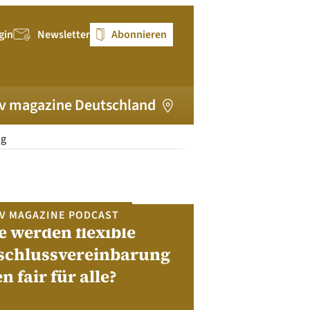
gin
Newsletter
Abonnieren
v magazine Deutschland
ng
V MAGAZINE PODCAST
e werden flexible
pv magazi
schlussvereinbarung
en fair für alle?
Bewerben Sie sic
Module, W