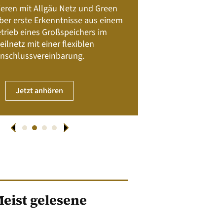
Batteriespeicher
ieren mit Allgäu Netz und Green
Nachhalt
 über erste Erkenntnisse aus einem
trieb eines Großspeichers im
01. April
eilnetz mit einer flexiblen
nschlussvereinbarung.
JET
Jetzt anhören
eist gelesene