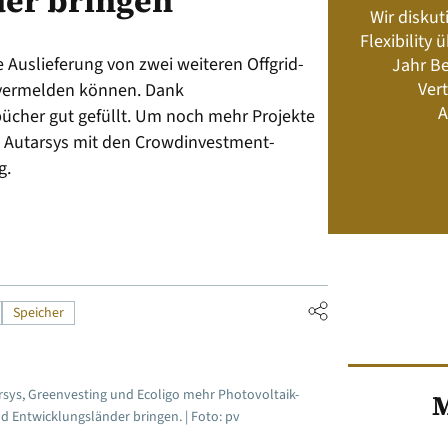
er bringen
Wir diskut
s neu? Rahmenbedingungen, Produkte,
Flexibility
Energiemanagement und Speicher-
e Auslieferung von zwei weiteren Offgrid-
Jahr Be
Geschäftsmodelle
Vert
 vermelden können. Dank
A
ücher gut gefüllt. Um noch mehr Projekte
rt Autarsys mit den Crowdinvestment-
Jetzt kaufen
g.
Speicher
sys, Greenvesting und Ecoligo mehr Photovoltaik-
M
 Entwicklungsländer bringen. | Foto: pv