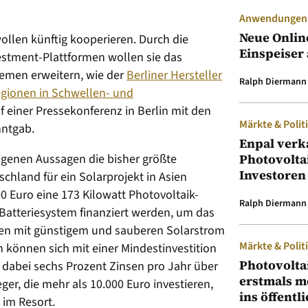
Anwendungen &
Neue Onlin
ollen künftig kooperieren. Durch die
Einspeiser 
stment-Plattformen wollen sie das
emen erweitern, wie der
Berliner Hersteller
Ralph Diermann
egionen in Schwellen- und
 einer Pressekonferenz in Berlin mit den
Märkte & Polit
ntgab.
Enpal verk
igenen Aussagen die bisher größte
Photovolta
Investoren
land für ein Solarprojekt in Asien
00 Euro eine 173 Kilowatt Photovoltaik-
Ralph Diermann
Batteriesystem finanziert werden, um das
nen mit günstigem und sauberen Solarstrom
Märkte & Polit
n können sich mit einer Mindestinvestition
Photovolta
 dabei sechs Prozent Zinsen pro Jahr über
erstmals m
er, die mehr als 10.000 Euro investieren,
ins öffentl
 im Resort.