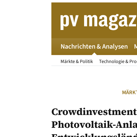
Zum
Inhalt
springen
Nachrichten & Analysen
Märkte & Politik
Technologie & Pr
MÄRKT
Crowdinvestment 
Photovoltaik-Anl
Die 