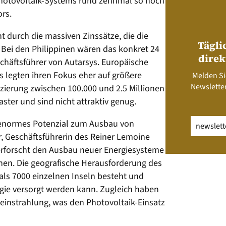
hotovoltaik-Systems rund zehnmal so hoch
ors.
 durch die massiven Zinssätze, die die
Tägli
 Bei den Philippinen wären das konkret 24
direk
schäftsführer von Autarsys. Europäische
 legten ihren Fokus eher auf größere
Melden Si
Newsletter
nzierung zwischen 100.000 und 2.5 Millionen
ter und sind nicht attraktiv genug.
Email
(erfo
h enormes Potenzial zum Ausbau von
, Geschäftsführerin des Reiner Lemoine
ut erforscht den Ausbau neuer Energiesysteme
nen. Die geografische Herausforderung des
 als 7000 einzelnen Inseln besteht und
rgie versorgt werden kann. Zugleich haben
instrahlung, was den Photovoltaik-Einsatz