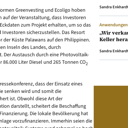
Sandra Enkhard
tformen Greenvesting und Ecoligo hoben
n auf der Veranstaltung, dass Investoren
 Eckdaten zum Projekt erhalten, um so das
Anwendungen &
 Investoren sicherzustellen. Das Resort
„Wir verka
Keller her
or der Küste Palawans auf den Philippinen.
sten Inseln des Landes, durch
Sandra Enkhard
t. Der Austausch durch eine Photovoltaik-
r 86.000 Liter Diesel und 265 Tonnen CO
2
essekonferenz, dass der Einsatz eines
ie senken wird und somit die
hert ist. Obwohl diese Art der
ion darstellt, scheitert die Beschaffung
Finanzierung. Die lokale Bevölkerung hat
Anlage vorzufinanzieren. Immerhin seien die