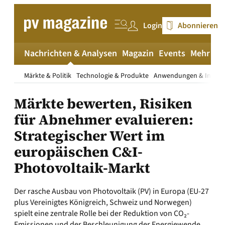
Zum
Inhalt
Login
Abonnieren
springen
Nachrichten & Analysen
Magazin
Events
Mehr
pv
Märkte & Politik
Technologie & Produkte
Anwendungen & Install
Märkte bewerten, Risiken
für Abnehmer evaluieren:
Strategischer Wert im
europäischen C&I-
Photovoltaik-Markt
Der rasche Ausbau von Photovoltaik (PV) in Europa (EU-27
plus Vereinigtes Königreich, Schweiz und Norwegen)
spielt eine zentrale Rolle bei der Reduktion von CO₂-
Emissionen und der Beschleunigung der Energiewende.