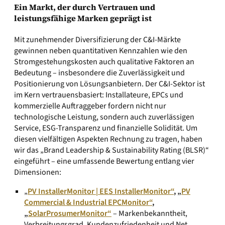
Ein Markt, der durch Vertrauen und
leistungsfähige Marken geprägt ist
Mit zunehmender Diversifizierung der C&I-Märkte
gewinnen neben quantitativen Kennzahlen wie den
Stromgestehungskosten auch qualitative Faktoren an
Bedeutung – insbesondere die Zuverlässigkeit und
Positionierung von Lösungsanbietern. Der C&I-Sektor ist
im Kern vertrauensbasiert: Installateure, EPCs und
kommerzielle Auftraggeber fordern nicht nur
technologische Leistung, sondern auch zuverlässigen
Service, ESG-Transparenz und finanzielle Solidität. Um
diesen vielfältigen Aspekten Rechnung zu tragen, haben
wir das „Brand Leadership & Sustainability Rating (BLSR)“
eingeführt – eine umfassende Bewertung entlang vier
Dimensionen:
„
PV InstallerMonitor | EES InstallerMonitor“
, „
PV
Commercial & Industrial EPCMonitor“
,
„
SolarProsumerMonitor“
– Markenbekanntheit,
Verbreitungsgrad, Kundenzufriedenheit und Net