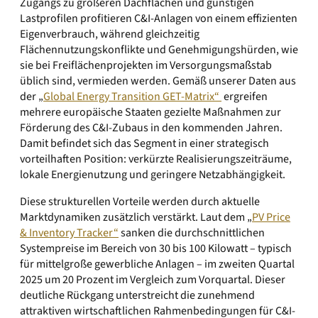
Zugangs zu größeren Dachflächen und günstigen
Lastprofilen profitieren C&I-Anlagen von einem effizienten
Eigenverbrauch, während gleichzeitig
Flächennutzungskonflikte und Genehmigungshürden, wie
sie bei Freiflächenprojekten im Versorgungsmaßstab
üblich sind, vermieden werden. Gemäß unserer Daten aus
der „
Global Energy Transition GET-Matrix“
ergreifen
mehrere europäische Staaten gezielte Maßnahmen zur
Förderung des C&I-Zubaus in den kommenden Jahren.
Damit befindet sich das Segment in einer strategisch
vorteilhaften Position: verkürzte Realisierungszeiträume,
lokale Energienutzung und geringere Netzabhängigkeit.
Diese strukturellen Vorteile werden durch aktuelle
Marktdynamiken zusätzlich verstärkt. Laut dem „
PV Price
& Inventory Tracker“
sanken die durchschnittlichen
Systempreise im Bereich von 30 bis 100 Kilowatt – typisch
für mittelgroße gewerbliche Anlagen – im zweiten Quartal
2025 um 20 Prozent im Vergleich zum Vorquartal. Dieser
deutliche Rückgang unterstreicht die zunehmend
attraktiven wirtschaftlichen Rahmenbedingungen für C&I-