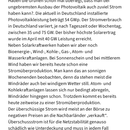
Haben die Grünen schon mal überlegt, dass man bei
ungebremsten Ausbau der Photovoltaik auch zuviel Strom
haben kann?. Die aktuell in Deutschland installierte
Photovoltaikleistung beträgt 54 GWp. Der Stromverbrauch
in Deutschland variiert, je nach Tageszeit oder Wochentag,
zwischen 35 und 75 GW. Der bisher höchste Solarertrag
wurde im April mit 40 GW Leistung erreicht.
Neben Solarkraftwerken haben wir aber noch
Bioenergie-, Wind-, Kohle-, Gas-, Atom- und
Wasserkraftanlagen. Bei Sonnenschein und bei mittlerem
Wind haben wir bereits heute schon eine
Stromüberproduktion. Man kann das an sonnigen
Wochenenden beobachten, denn da stehen meist die
Windräder auch bei windigem Wetter still. Atom- und
Kohlekraftanlagen lassen sich nur bedingt abregeln,
Windräder hingegen schon. Trotzdem kommt es bereits
heute zeitweise zu einer Stromüberproduktion.
Der überschüssige Strom wird meist an der Börse zu
negativen Preisen an die Nachbarländer „verkauft“.
Überschussstrom ist für die Netzstabilität genauso
schädlich wie Unterdeckung und muss in jedem Fall