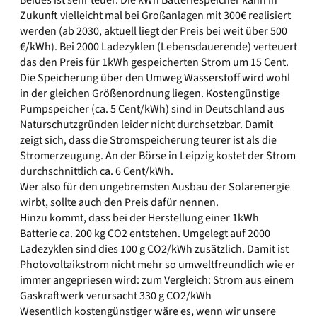
Beides ist sehr teuer. Die kWh Batteriespeicher kann in
Zukunft vielleicht mal bei Großanlagen mit 300€ realisiert
werden (ab 2030, aktuell liegt der Preis bei weit über 500
€/kWh). Bei 2000 Ladezyklen (Lebensdauerende) verteuert
das den Preis für 1kWh gespeicherten Strom um 15 Cent.
Die Speicherung über den Umweg Wasserstoff wird wohl
in der gleichen Größenordnung liegen. Kostengünstige
Pumpspeicher (ca. 5 Cent/kWh) sind in Deutschland aus
Naturschutzgründen leider nicht durchsetzbar. Damit
zeigt sich, dass die Stromspeicherung teurer ist als die
Stromerzeugung. An der Börse in Leipzig kostet der Strom
durchschnittlich ca. 6 Cent/kWh.
Wer also für den ungebremsten Ausbau der Solarenergie
wirbt, sollte auch den Preis dafür nennen.
Hinzu kommt, dass bei der Herstellung einer 1kWh
Batterie ca. 200 kg CO2 entstehen. Umgelegt auf 2000
Ladezyklen sind dies 100 g CO2/kWh zusätzlich. Damit ist
Photovoltaikstrom nicht mehr so umweltfreundlich wie er
immer angepriesen wird: zum Vergleich: Strom aus einem
Gaskraftwerk verursacht 330 g CO2/kWh
Wesentlich kostengünstiger wäre es, wenn wir unsere