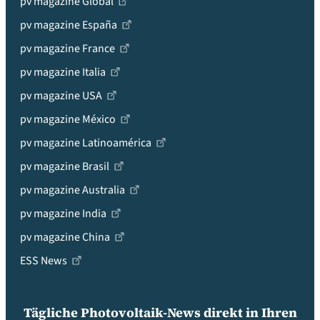
pv magazine Global
pv magazine España
pv magazine France
pv magazine Italia
pv magazine USA
pv magazine México
pv magazine Latinoamérica
pv magazine Brasil
pv magazine Australia
pv magazine India
pv magazine China
ESS News
Tägliche Photovoltaik-News direkt in Ihren