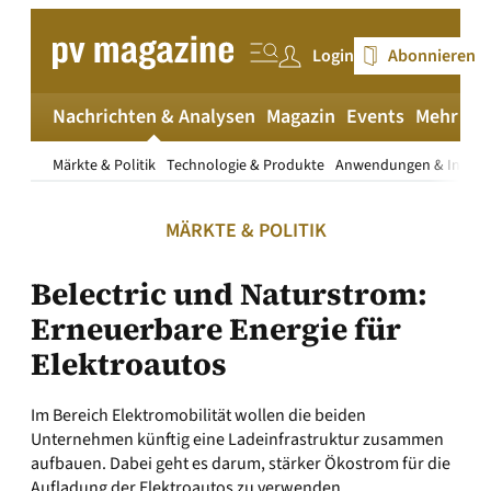
Zum
Inhalt
Login
Abonnieren
springen
Nachrichten & Analysen
Magazin
Events
Mehr
pv
Märkte & Politik
Technologie & Produkte
Anwendungen & Install
MÄRKTE & POLITIK
Belectric und Naturstrom:
Erneuerbare Energie für
Elektroautos
Im Bereich Elektromobilität wollen die beiden
Unternehmen künftig eine Ladeinfrastruktur zusammen
aufbauen. Dabei geht es darum, stärker Ökostrom für die
Aufladung der Elektroautos zu verwenden.