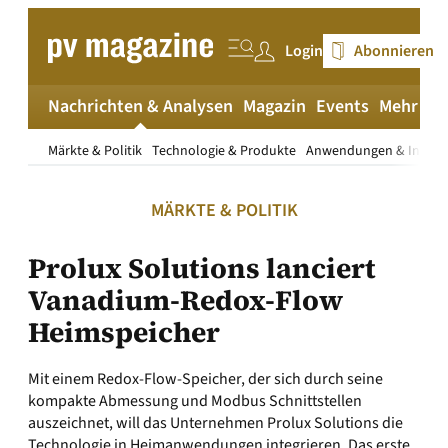
Zum
Inhalt
Login
Abonnieren
springen
Nachrichten & Analysen
Magazin
Events
Mehr
pv
Märkte & Politik
Technologie & Produkte
Anwendungen & Install
MÄRKTE & POLITIK
Prolux Solutions lanciert
Vanadium-Redox-Flow
Heimspeicher
Mit einem Redox-Flow-Speicher, der sich durch seine
kompakte Abmessung und Modbus Schnittstellen
auszeichnet, will das Unternehmen Prolux Solutions die
Technologie in Heimanwendungen integrieren. Das erste