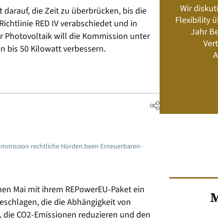
Wir diskut
darauf, die Zeit zu überbrücken, bis die
s neu? Rahmenbedingungen, Produkte,
Flexibility
ichtlinie RED IV verabschiedet und in
Energiemanagement und Speicher-
Jahr Be
Geschäftsmodelle
er Photovoltaik will die Kommission unter
Vert
 bis 50 Kilowatt verbessern.
A
Jetzt kaufen
Kommission rechtliche Hürden beim Erneuerbaren-
nen Mai mit ihrem REPowerEU-Paket ein
M
chlagen, die die Abhängigkeit von
, die CO2-Emissionen reduzieren und den