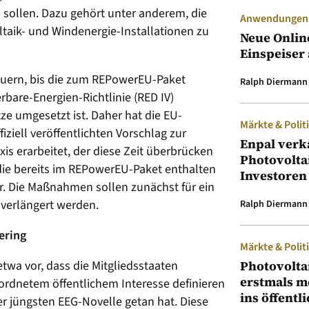
sollen. Dazu gehört unter anderem, die
Anwendungen &
aik- und Windenergie-Installationen zu
Neue Onlin
Einspeiser 
dauern, bis die zum REPowerEU-Paket
Ralph Diermann
bare-Energien-Richtlinie (RED IV)
ze umgesetzt ist. Daher hat die EU-
Märkte & Polit
iziell veröffentlichten Vorschlag zur
Enpal verk
s erarbeitet, der diese Zeit überbrücken
Photovolta
, die bereits im REPowerEU-Paket enthalten
Investoren
r. Die Maßnahmen sollen zunächst für ein
 verlängert werden.
Ralph Diermann
ering
Märkte & Polit
twa vor, dass die Mitgliedsstaaten
Photovolta
erstmals m
ordnetem öffentlichem Interesse definieren
ins öffentl
er jüngsten EEG-Novelle getan hat. Diese