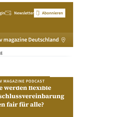
gin
Newsletter
Abonnieren
v magazine Deutschland
ng
V MAGAZINE PODCAST
e werden flexible
pv magazi
schlussvereinbarung
en fair für alle?
Bewerben Sie sic
Module, W