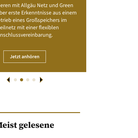
Batteriespeicher
ieren mit Allgäu Netz und Green
Nachhalt
 über erste Erkenntnisse aus einem
trieb eines Großspeichers im
01. April
eilnetz mit einer flexiblen
nschlussvereinbarung.
JET
Jetzt anhören
eist gelesene