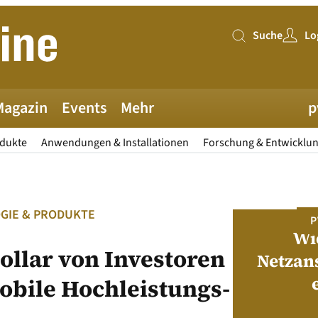
Suche
Lo
Suche
Magazin
Events
Mehr
p
odukte
Anwendungen & Installationen
Forschung & Entwicklu
GIE & PRODUKTE
PV MAGAZINE DEUTSCHLAND
P
Juni-Ausgabe 2026
Wi
ollar von Investoren
Netzan
mobile Hochleistungs-
neue pv magazine Deutschland Ausgabe
ist jetzt verfügbar!