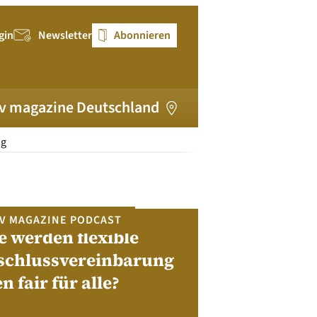
gin
Newsletter
Abonnieren
v magazine Deutschland
ng
V MAGAZINE PODCAST
e werden flexible
pv magazi
schlussvereinbarung
en fair für alle?
Bewerben Sie sic
Module, W