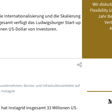
Wir diskut
s neu? Rahmenbedingungen, Produkte,
Flexibility
Energiemanagement und Speicher-
 die Internationalisierung und die Skalierung
Jahr Be
Geschäftsmodelle
Vert
gesamt verfügt das Ludwigsburger Start-up
A
onen US-Dollar von Investoren.
Jetzt kaufen
uunternehmen, Service- und Infrastrukturanbieter auf
: Instagrid
M
 hat Instagrid insgesamt 33 Millionen US-