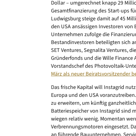
Dollar – umgerechnet knapp 29 Millio
Gesamtfinanzierung des Start-ups fü
Ludwigsburg steige damit auf 45 Milli
den USA ansässigen Investoren von 
Unternehmen zufolge die Finanzieru
Bestandinvestoren beteiligten sich a
SET Ventures, Segnalita Ventures, di
Gründerfonds und die Wille Finance 
Vorstandschef des Photovoltaik-Un
März als neuer Beiratsvorsitzender b
Das frische Kapital will Instagrid nut
Europa und den USA voranzutreiben. 
zu erweitern, um künftig ganzheitli
Batteriespeicher von Instagrid sind 
wiegen relativ wenig. Momentan werde
Verbrennungsmotoren eingesetzt. Dab
an führende Bauunternehmen, Service-