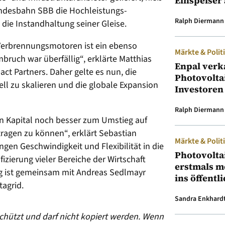
Einspeiser 
undesbahn SBB die Hochleistungs-
Ralph Diermann
die Instandhaltung seiner Gleise.
Verbrennungsmotoren ist ein ebenso
Märkte & Polit
ruch war überfällig“, erklärte Matthias
Enpal verk
act Partners. Daher gelte es nun, die
Photovolta
ll zu skalieren und die globale Expansion
Investoren
Ralph Diermann
en Kapital noch besser zum Umstieg auf
ragen zu können“, erklärt Sebastian
Märkte & Polit
ngen Geschwindigkeit und Flexibilität in die
Photovolta
izierung vieler Bereiche der Wirtschaft
erstmals m
ng ist gemeinsam mit Andreas Sedlmayr
ins öffentl
tagrid.
Sandra Enkhard
eschützt und darf nicht kopiert werden. Wenn