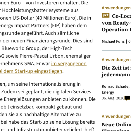
nen Euro – von Investoren erhalten. Die
Anwendungen &
r Hochleistungsbatteriesysteme aus
Co-Loc
onen US-Dollar (40 Millionen Euro). Die in
von Ready-
Energy Impact Partners (EIP) haben dem
Operation 
ngsrunde angeführt. Auch sämtliche
n der neuen Finanzierungsrunde. Dies sind
Michael Fuhs
0
e Blueworld Group, der High-Tech
AG sowie Pierre-Pascal Urbon, ehemaliger
Anwendungen &
ternehmens SMA. Er war
im vergangenen
Die Zeit is
ei dem Start-up eingestiegen
.
jedermann
zen, um seine Internationalisierung in
Konrad Schade, 
Zudem sei geplant, die digitalen Services
Energy
06. Aug. 2026
che Energielösungen anbieten zu können. Die
mobil einsetzbar, kompakt gebaut und
n sie als nachhaltige Alternative zu
Anwendungen &
ei habe das Start-up seine Lösung bereits
Neue Onlin
 und Infrastrukturanbieter geliefert, hieß