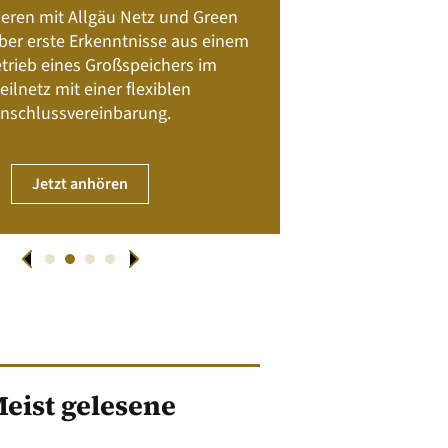
Batteriespeicher
ieren mit Allgäu Netz und Green
Nachhalt
 über erste Erkenntnisse aus einem
trieb eines Großspeichers im
01. April
eilnetz mit einer flexiblen
nschlussvereinbarung.
JET
Jetzt anhören
eist gelesene