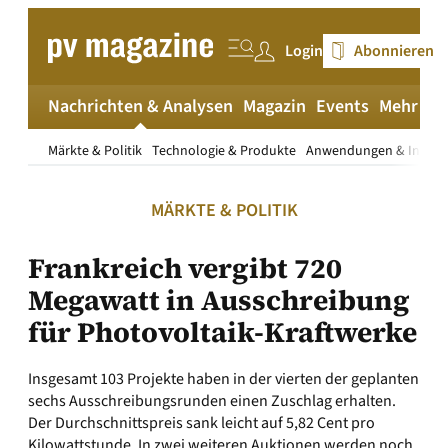
Zum
Inhalt
Login
Abonnieren
springen
Nachrichten & Analysen
Magazin
Events
Mehr
pv
Märkte & Politik
Technologie & Produkte
Anwendungen & Install
MÄRKTE & POLITIK
Frankreich vergibt 720
Megawatt in Ausschreibung
für Photovoltaik-Kraftwerke
Insgesamt 103 Projekte haben in der vierten der geplanten
sechs Ausschreibungsrunden einen Zuschlag erhalten.
Der Durchschnittspreis sank leicht auf 5,82 Cent pro
Kilowattstunde. In zwei weiteren Auktionen werden noch