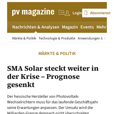
Zum
Inhalt
Login
Abonnieren
springen
Nachrichten & Analysen
Magazin
Events
Mehr
pv
Märkte & Politik
Technologie & Produkte
Anwendungen & Install
MÄRKTE & POLITIK
SMA Solar steckt weiter in
der Krise – Prognose
gesenkt
Der hessische Hersteller von Photovoltaik-
Wechselrichtern muss für das laufende Geschäftsjahr
seine Erwartungen anpassen. Der Umsatz wird die
Milliarden-Grenze demnach nicht überschreiten.