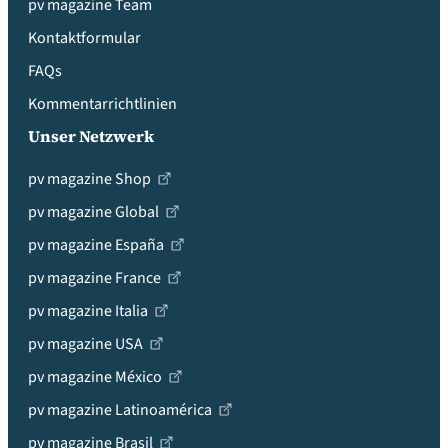
pv magazine Team
Kontaktformular
FAQs
Kommentarrichtlinien
Unser Netzwerk
pv magazine Shop
pv magazine Global
pv magazine España
pv magazine France
pv magazine Italia
pv magazine USA
pv magazine México
pv magazine Latinoamérica
pv magazine Brasil