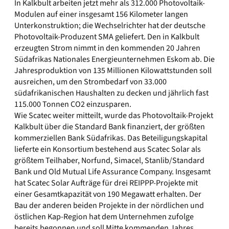
In Kalkbult arbeiten jetzt mehr als 312.000 Photovoltaik-
Modulen auf einer insgesamt 156 Kilometer langen
Unterkonstruktion; die Wechselrichter hat der deutsche
Photovoltaik-Produzent SMA geliefert. Den in Kalkbult
erzeugten Strom nimmt in den kommenden 20 Jahren
Südafrikas Nationales Energieunternehmen Eskom ab. Die
Jahresproduktion von 135 Millionen Kilowattstunden soll
ausreichen, um den Strombedarf von 33.000
südafrikanischen Haushalten zu decken und jährlich fast
115.000 Tonnen CO2 einzusparen.
Wie Scatec weiter mitteilt, wurde das Photovoltaik-Projekt
Kalkbult über die Standard Bank finanziert, der größten
kommerziellen Bank Südafrikas. Das Beteiligungskapital
lieferte ein Konsortium bestehend aus Scatec Solar als
größtem Teilhaber, Norfund, Simacel, Stanlib/Standard
Bank und Old Mutual Life Assurance Company. Insgesamt
hat Scatec Solar Aufträge für drei REIPPP-Projekte mit
einer Gesamtkapazität von 190 Megawatt erhalten. Der
Bau der anderen beiden Projekte in der nördlichen und
östlichen Kap-Region hat dem Unternehmen zufolge
bereits begonnen und soll Mitte kommenden Jahres