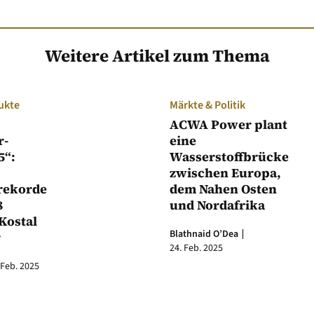
Weitere Artikel zum Thema
ukte
Märkte & Politik
ACWA Power plant
r-
eine
5“:
Wasserstoffbrücke
zwischen Europa,
rekorde
dem Nahen Osten
8
und Nordafrika
Kostal
Blathnaid O’Dea
r
24. Feb. 2025
 Feb. 2025