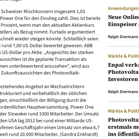
Anwendungen &
er Schweizer Mischkonzern insgesamt 1,03
Neue Onlin
Power One für den Einstieg zahlt. Dies ist bereits
Einspeiser 
0 Prozent, wenn man den aktuellen Aktienkurs
ellers als Bezug nimmt. Furtado argumentiert
Ralph Diermann
schnell wieder steigen könnte. Schließlich seien
t rund 7,00 US-Dollar bewertet gewesen. ABB
 US-Dollar pro Aktie. „Angesichts der starken
Märkte & Polit
ssichten ist die geplante Transaktion als
Enpal verk
hmen unterbewertend anzusehen“, wird aus
Photovolta
ie Zukunftsaussichten des Photovoltaik-
Investoren
 bestehendes Angebot an Wechselrichtern
Ralph Diermann
trukturiert und vorbehaltlich der üblichen
 einschließlich der Billigung durch die
rordentlichen Hauptversammlung. Power One
Märkte & Polit
d der Slowakei rund 3300 Mitarbeiter. Der Umsatz
Photovolta
 den USA lag 2012 bei rund einer Milliarde US-
erstmals m
ufenen Geschäftsjahr einen Umsatz von etwa 6,7
ins öffentl
weit rund 20.000 Mitarbeiter. (Sandra Enkhardt)