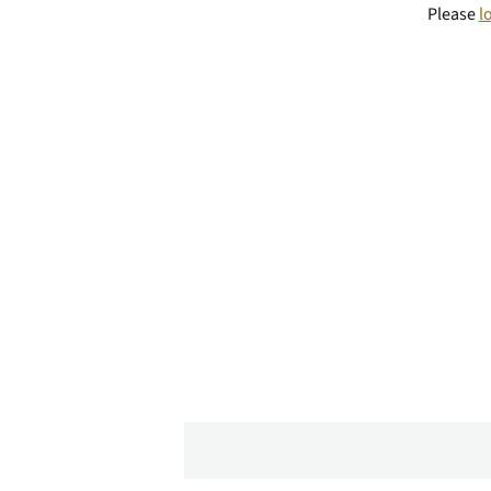
Please
l