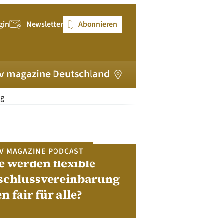
gin
Newsletter
Abonnieren
v magazine Deutschland
ng
V MAGAZINE PODCAST
e werden flexible
pv magazi
schlussvereinbarung
en fair für alle?
Bewerben Sie sic
Module, W