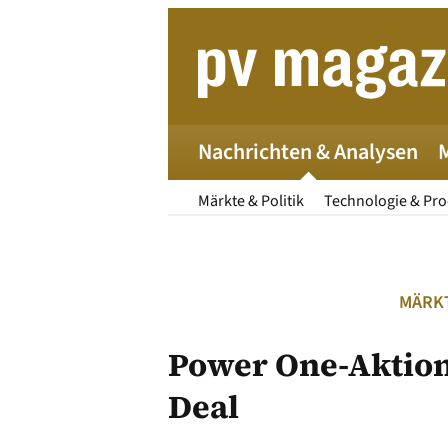
Zum
Inhalt
springen
Nachrichten & Analysen
Märkte & Politik
Technologie & Pr
MÄRKT
Power One-Aktion
Deal
Die 