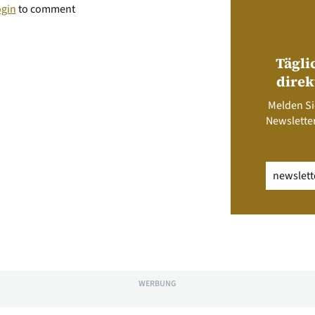
ogin
to comment
Tägli
direk
Melden Si
Newsletter
Email
(erfo
WERBUNG