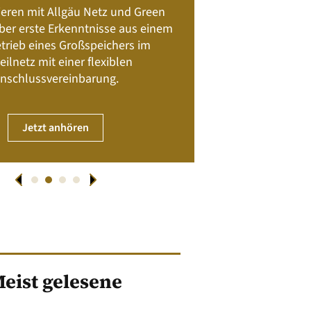
Batteriespeicher
ieren mit Allgäu Netz und Green
Nachhalt
 über erste Erkenntnisse aus einem
trieb eines Großspeichers im
01. April
eilnetz mit einer flexiblen
nschlussvereinbarung.
JET
Jetzt anhören
eist gelesene