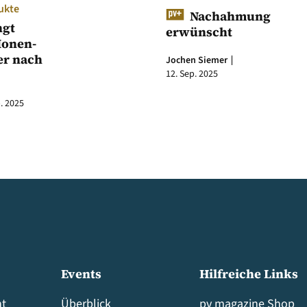
ukte
Nachahmung
ngt
erwünscht
Ionen-
er nach
Jochen Siemer
12. Sep. 2025
. 2025
Events
Hilfreiche Links
t
Überblick
pv magazine Shop