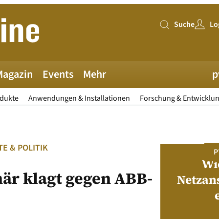
Suche
Lo
Suche
Magazin
Events
Mehr
p
odukte
Anwendungen & Installationen
Forschung & Entwicklu
E & POLITIK
PV MAGAZINE DEUTSCHLAND
P
Juni-Ausgabe 2026
Wi
är klagt gegen ABB-
Netzan
neue pv magazine Deutschland Ausgabe
ist jetzt verfügbar!