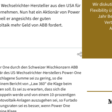
Wir diskut
 Wechselrichter-Hersteller aus den USA für
s neu? Rahmenbedingungen, Produkte,
Flexibility
bernehmen. Nun hat ein Aktionär von Power
Energiemanagement und Speicher-
Jahr Be
Geschäftsmodelle
eil er angesichts der guten
Vert
oltaik mehr Geld von ABB fordert.
A
Jetzt kaufen
r One durch den Schweizer Mischkonzern ABB
onär des US-Wechselrichter-Herstellers Power-One
chlagene Summe sei zu gering, so die
inem Bericht von „Law 360“ die Klage beim
 soll. Es sei zu erwarten, dass sich die
rdoppeln werde und von einem 10-prozentigen
M
tovoltaik-Anlagen auszugehen sei, so Furtado
erungsraten sei es besser, wenn Power One
eine Klage.