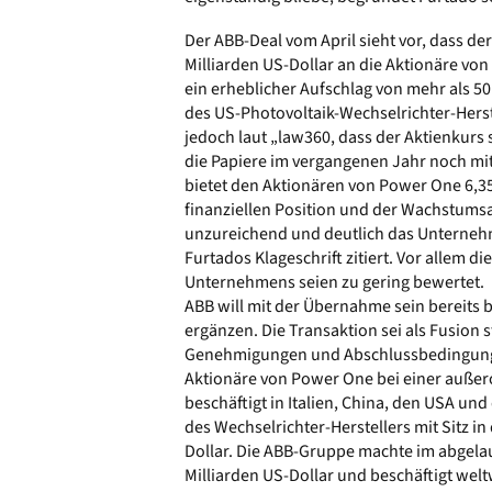
Der ABB-Deal vom April sieht vor, dass d
Milliarden US-Dollar an die Aktionäre von 
ein erheblicher Aufschlag von mehr als 5
des US-Photovoltaik-Wechselrichter-Herst
jedoch laut „law360, dass der Aktienkurs 
die Papiere im vergangenen Jahr noch mi
bietet den Aktionären von Power One 6,35
finanziellen Position und der Wachstumsau
unzureichend und deutlich das Unterne
Furtados Klageschrift zitiert. Vor allem d
Unternehmens seien zu gering bewertet.
ABB will mit der Übernahme sein bereits
ergänzen. Die Transaktion sei als Fusion s
Genehmigungen und Abschlussbedingungen,
Aktionäre von Power One bei einer auße
beschäftigt in Italien, China, den USA un
des Wechselrichter-Herstellers mit Sitz in
Dollar. Die ABB-Gruppe machte im abgela
Milliarden US-Dollar und beschäftigt welt