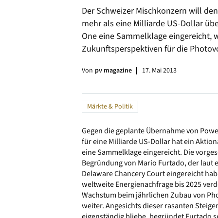
Der Schweizer Mischkonzern will den
Alle
mehr als eine Milliarde US-Dollar ü
One eine Sammelklage eingereicht, w
Zukunftsperspektiven für die Photov
Von
pv magazine
17. Mai 2013
Märkte & Politik
Gegen die geplante Übernahme von Powe
für eine Milliarde US-Dollar hat ein Akti
eine Sammelklage eingereicht. Die vorges
Begründung von Mario Furtado, der laut e
Delaware Chancery Court eingereicht haben
weltweite Energienachfrage bis 2025 ve
Wachstum beim jährlichen Zubau von Pho
weiter. Angesichts dieser rasanten Steig
eigenständig bliebe, begründet Furtado s