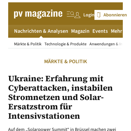
Zum
Inhalt
Login
Abonnieren
springen
Nachrichten & Analysen
Magazin
Events
Mehr
pv
Märkte & Politik
Technologie & Produkte
Anwendungen & Install
MÄRKTE & POLITIK
Ukraine: Erfahrung mit
Cyberattacken, instabilen
Stromnetzen und Solar-
Ersatzstrom für
Intensivstationen
Auf dem „Solarpower Summit“ in Brüssel machen zwei