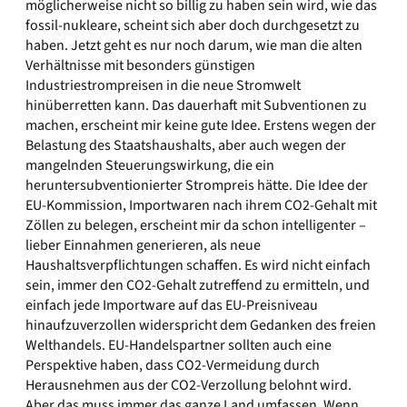
möglicherweise nicht so billig zu haben sein wird, wie das
fossil-nukleare, scheint sich aber doch durchgesetzt zu
haben. Jetzt geht es nur noch darum, wie man die alten
Verhältnisse mit besonders günstigen
Industriestrompreisen in die neue Stromwelt
hinüberretten kann. Das dauerhaft mit Subventionen zu
machen, erscheint mir keine gute Idee. Erstens wegen der
Belastung des Staatshaushalts, aber auch wegen der
mangelnden Steuerungswirkung, die ein
heruntersubventionierter Strompreis hätte. Die Idee der
EU-Kommission, Importwaren nach ihrem CO2-Gehalt mit
Zöllen zu belegen, erscheint mir da schon intelligenter –
lieber Einnahmen generieren, als neue
Haushaltsverpflichtungen schaffen. Es wird nicht einfach
sein, immer den CO2-Gehalt zutreffend zu ermitteln, und
einfach jede Importware auf das EU-Preisniveau
hinaufzuverzollen widerspricht dem Gedanken des freien
Welthandels. EU-Handelspartner sollten auch eine
Perspektive haben, dass CO2-Vermeidung durch
Herausnehmen aus der CO2-Verzollung belohnt wird.
Aber das muss immer das ganze Land umfassen. Wenn