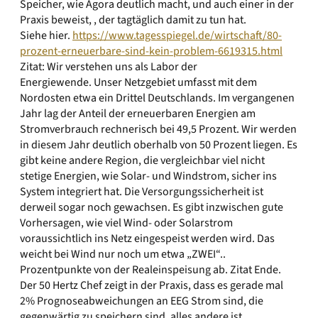
Speicher, wie Agora deutlich macht, und auch einer in der
Praxis beweist, , der tagtäglich damit zu tun hat.
Siehe hier.
https://www.tagesspiegel.de/wirtschaft/80-
prozent-erneuerbare-sind-kein-problem-6619315.html
Zitat: Wir verstehen uns als Labor der
Energiewende. Unser Netzgebiet umfasst mit dem
Nordosten etwa ein Drittel Deutschlands. Im vergangenen
Jahr lag der Anteil der erneuerbaren Energien am
Stromverbrauch rechnerisch bei 49,5 Prozent. Wir werden
in diesem Jahr deutlich oberhalb von 50 Prozent liegen. Es
gibt keine andere Region, die vergleichbar viel nicht
stetige Energien, wie Solar- und Windstrom, sicher ins
System integriert hat. Die Versorgungssicherheit ist
derweil sogar noch gewachsen. Es gibt inzwischen gute
Vorhersagen, wie viel Wind- oder Solarstrom
voraussichtlich ins Netz eingespeist werden wird. Das
weicht bei Wind nur noch um etwa „ZWEI“..
Prozentpunkte von der Realeinspeisung ab. Zitat Ende.
Der 50 Hertz Chef zeigt in der Praxis, dass es gerade mal
2% Prognoseabweichungen an EEG Strom sind, die
gegenwärtig zu speichern sind, alles andere ist