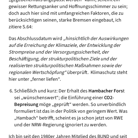
gewisser Rettungsanker und Hoffnungsschimmer zu sein;
doch auch hier sind mit umfangreichen Faktoren, die zu
berücksichtigen seinen, starke Bremsen eingebaut, ich
zitiere S.64:
Das Abschlussdatum wird
„hinsichtlich der Auswirkungen
auf die Erreichung der Klimaziele, der Entwicklung der
Strompreise und der Versorgungssicherheit, der
Beschäftigung, der strukturpolitischen Ziele und der
realisierten strukturpolitischen Maßnahmen sowie der
regionalen Wertschöpfung“
überprüft. Klimaschutz steht
hier unter „ferner liefen“.
Schließlich und kurz: Der Erhalt des
Hambacher Fors
t
sei „wünschenswert“; die Einführung einer
CO2-
Bepreisung
möge „geprüft“ werden. So unverbindlich
formuliert ist das in der Politik von geringem Wert. Was
„Hambach“ betrifft, scheint es ja schon jetzt von RWE
und der NRW-Regierung ignoriert zu werden.
Ich bin seit den 1980er Jahren Mitglied des BUND und seit