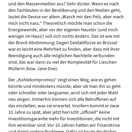
und den Massenmedien aus? Sehr düster. Wenn es nach
den Fachleuten in der Bevölkerung und den Medien geht,
lautet die Devise vor allem „Wasch mir den Pelz, aber mach
mich nicht nass.“ Theoretisch möchte man schon die
Energiewende, aber vor der eigenen Haustür (und noch
weniger im Haus!) soll sich nichts ändern. Das ist wie mit
der Brexit-Abstimmung: Gegen Geldabflüsse an Brüssel
war es leicht eine Mehrheit zu finden, aber dass mit ihrer
Beendigung auch alle möglichen Nachteile verbunden
sind, das war dann zu viel der Komplexität für Lieschen
Müllerin (bzw. Jane Doe).
Der „Kohlekompromiss“ zeigt einen Weg, wie es gehen
könnte und mindestens müsste, aber ob man ihn so geht
oder schneller oder langsamer, wird sich mit jeder Wahl
neu zeigen. Immerhin können sich alle Betroffenen auf
das einstellen, was sie erwartet. Insofern kommt er zwar
10 Jahre zu spät, aber jetzt herrscht „offiziell“ keine
Investitionsgarantie mehr für Investitionen, die nicht mit
ihm vereinbar sind. Vor 10 Jahren hatten wir Finanzkrise
und damit andere Probleme. Dafür ist heute deutlicher,