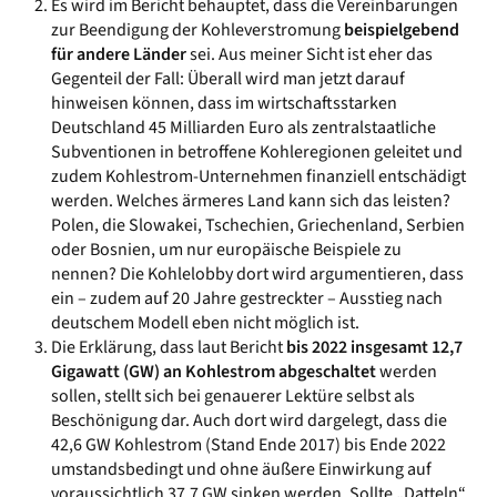
Es wird im Bericht behauptet, dass die Vereinbarungen
zur Beendigung der Kohleverstromung
beispielgebend
für andere Länder
sei. Aus meiner Sicht ist eher das
Gegenteil der Fall: Überall wird man jetzt darauf
hinweisen können, dass im wirtschaftsstarken
Deutschland 45 Milliarden Euro als zentralstaatliche
Subventionen in betroffene Kohleregionen geleitet und
zudem Kohlestrom-Unternehmen finanziell entschädigt
werden. Welches ärmeres Land kann sich das leisten?
Polen, die Slowakei, Tschechien, Griechenland, Serbien
oder Bosnien, um nur europäische Beispiele zu
nennen? Die Kohlelobby dort wird argumentieren, dass
ein – zudem auf 20 Jahre gestreckter – Ausstieg nach
deutschem Modell eben nicht möglich ist.
Die Erklärung, dass laut Bericht
bis 2022 insgesamt 12,7
Gigawatt (GW) an Kohlestrom abgeschaltet
werden
sollen, stellt sich bei genauerer Lektüre selbst als
Beschönigung dar. Auch dort wird dargelegt, dass die
42,6 GW Kohlestrom (Stand Ende 2017) bis Ende 2022
umstandsbedingt und ohne äußere Einwirkung auf
voraussichtlich 37,7 GW sinken werden. Sollte „Datteln“