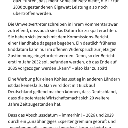
dazu führen, dass mehr Kohle am Netz bleibt, die 17 für
2030 zugestandenen Gigawatt Leistung also noch
übertroffen werden.
Die Umweltvertreter schreiben in ihrem Kommentar zwar
zutreffend, dass auch sie das Datum für zu spät erachten.
Sie haben sich jedoch mit dem Kommissions-Bericht,
einer Handhabe dagegen begeben. Ein deutlich früheres
Enddatum kann nur im offenen Widerspruch zur jetzigen
Zustimmung eingefordert werden. Denn, so der Bericht:
erst im Jahr 2032 soll befunden werden, ob das Ende auf
2035 vorgezogen werden „kann“ – also klar zu spät!
Eine Werbung für einen Kohleausstieg in anderen Ländern
ist das keinesfalls. Man wird dort mit Blick auf
Deutschland geltend machen können, dass Deutschland,
dass die potenteste Wirtschaftsmacht sich 20 weitere
Jahre Zeit zugestanden hat.
Dass das Abschlussdatum – immerhin! – 2026 und 2029
durch ein „unabhängiges Expertengremium geprüft und
„gegebenenfalls angepasst werden“ kann, scheint ein