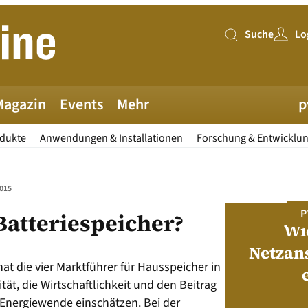
Suche
Lo
Suche
Magazin
Events
Mehr
p
odukte
Anwendungen & Installationen
Forschung & Entwicklu
015
PV MAGAZINE DEUTSCHLAND
P
Batteriespeicher?
Juni-Ausgabe 2026
Wi
Netzan
at die vier Marktführer für Hausspeicher in
neue pv magazine Deutschland Ausgabe
tät, die Wirtschaftlichkeit und den Beitrag
ist jetzt verfügbar!
 Energiewende einschätzen. Bei der