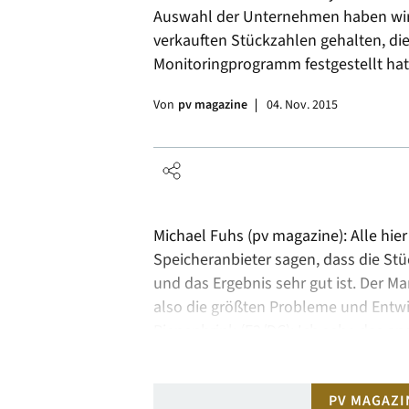
Auswahl der Unternehmen haben wir
Alle
verkauften Stückzahlen gehalten, d
Monitoringprogramm festgestellt hat
Von
pv magazine
04. Nov. 2015
Michael Fuhs (pv magazine): Alle hier
Speicheranbieter sagen, dass die Stü
und das Ergebnis sehr gut ist. Der Ma
also die größten Probleme und Entw
Piepenbrink (E3/DC): Ich sehe das an
…
PV MAGAZI