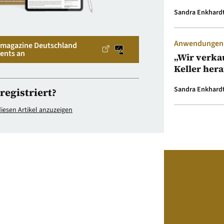
Sandra Enkhard
Anwendungen &
v magazine Deutschland
ents an
„Wir verka
Keller her
Sandra Enkhard
registriert?
esen Artikel anzuzeigen