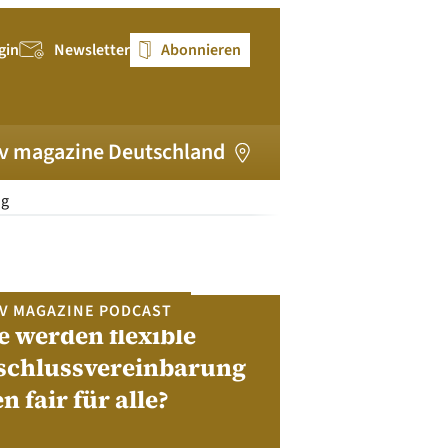
gin
Newsletter
Abonnieren
v magazine Deutschland
ng
V MAGAZINE PODCAST
e werden flexible
pv magazi
schlussvereinbarung
en fair für alle?
Bewerben Sie sic
Module, W