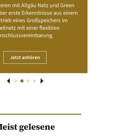
Batteriespeicher
ieren mit Allgäu Netz und Green
Nachhalt
 über erste Erkenntnisse aus einem
trieb eines Großspeichers im
01. April
eilnetz mit einer flexiblen
nschlussvereinbarung.
JET
Jetzt anhören
eist gelesene