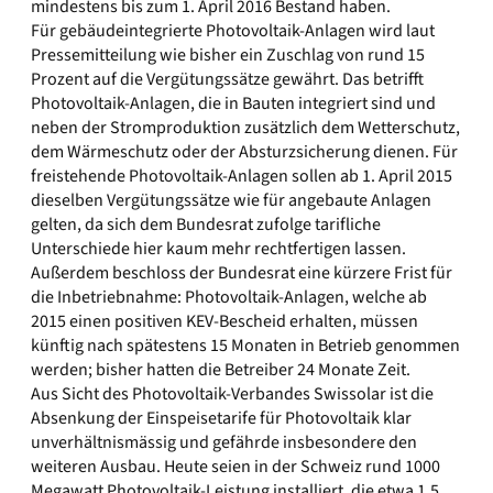
mindestens bis zum 1. April 2016 Bestand haben.
Für gebäudeintegrierte Photovoltaik-Anlagen wird laut
Pressemitteilung wie bisher ein Zuschlag von rund 15
Prozent auf die Vergütungssätze gewährt. Das betrifft
Photovoltaik-Anlagen, die in Bauten integriert sind und
neben der Stromproduktion zusätzlich dem Wetterschutz,
dem Wärmeschutz oder der Absturzsicherung dienen. Für
freistehende Photovoltaik-Anlagen sollen ab 1. April 2015
dieselben Vergütungssätze wie für angebaute Anlagen
gelten, da sich dem Bundesrat zufolge tarifliche
Unterschiede hier kaum mehr rechtfertigen lassen.
Außerdem beschloss der Bundesrat eine kürzere Frist für
die Inbetriebnahme: Photovoltaik-Anlagen, welche ab
2015 einen positiven KEV-Bescheid erhalten, müssen
künftig nach spätestens 15 Monaten in Betrieb genommen
werden; bisher hatten die Betreiber 24 Monate Zeit.
Aus Sicht des Photovoltaik-Verbandes Swissolar ist die
Absenkung der Einspeisetarife für Photovoltaik klar
unverhältnismässig und gefährde insbesondere den
weiteren Ausbau. Heute seien in der Schweiz rund 1000
Megawatt Photovoltaik-Leistung installiert, die etwa 1.5