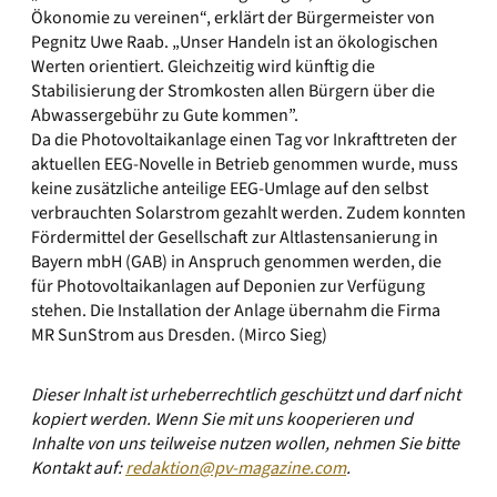
Ökonomie zu vereinen“, erklärt der Bürgermeister von
Pegnitz Uwe Raab. „Unser Handeln ist an ökologischen
Werten orientiert. Gleichzeitig wird künftig die
Stabilisierung der Stromkosten allen Bürgern über die
Abwassergebühr zu Gute kommen”.
Da die Photovoltaikanlage einen Tag vor Inkrafttreten der
aktuellen EEG-Novelle in Betrieb genommen wurde, muss
keine zusätzliche anteilige EEG-Umlage auf den selbst
verbrauchten Solarstrom gezahlt werden. Zudem konnten
Fördermittel der Gesellschaft zur Altlastensanierung in
Bayern mbH (GAB) in Anspruch genommen werden, die
für Photovoltaikanlagen auf Deponien zur Verfügung
stehen. Die Installation der Anlage übernahm die Firma
MR SunStrom aus Dresden. (Mirco Sieg)
Dieser Inhalt ist urheberrechtlich geschützt und darf nicht
kopiert werden. Wenn Sie mit uns kooperieren und
Inhalte von uns teilweise nutzen wollen, nehmen Sie bitte
Kontakt auf:
redaktion@pv-magazine.com
.