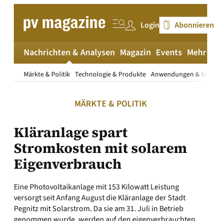
Zum
Inhalt
Login
Abonnieren
springen
Nachrichten & Analysen
Magazin
Events
Mehr
pv
Märkte & Politik
Technologie & Produkte
Anwendungen & Install
MÄRKTE & POLITIK
Kläranlage spart
Stromkosten mit solarem
Eigenverbrauch
Eine Photovoltaikanlage mit 153 Kilowatt Leistung
versorgt seit Anfang August die Kläranlage der Stadt
Pegnitz mit Solarstrom. Da sie am 31. Juli in Betrieb
genommen wurde, werden auf den eigenverbrauchten