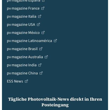
pv magazine España
pv magazine France
pv magazine Italia
pv magazine USA
pv magazine México
pv magazine Latinoamérica
pv magazine Brasil
pv magazine Australia
pv magazine India
pv magazine China
ESS News
Tägliche Photovoltaik-News direkt in Ihren
Posteingang