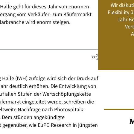
Wir diskut
g Halle geht für dieses Jahr von enormen
s neu? Rahmenbedingungen, Produkte,
Flexibility
bergang vom Verkäufer- zum Käufermarkt
Energiemanagement und Speicher-
Jahr Be
Geschäftsmodelle
larbranche wird enorm steigen.
Vert
A
Jetzt kaufen
 Halle (IWH) zufolge wird sich der Druck auf
Jahr deutlich erhöhen. Die Entwicklung von
uf allen Stufen der Wertschöpfungskette
fermarkt eingeleitet werde, schreiben die
eltweite Nachfrage nach Photovoltaik-
t. Dem stünden angekündigte
M
 gegenüber, wie EuPD Research in jüngsten