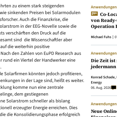
ührten zu einem stark steigenden
Anwendungen &
wie sinkenden Preisen bei Solarmodulen
Co-Loc
sforscher. Auch die Finanzkrise, die
von Ready-
olarstrom in der EEG-Novelle sowie die
Operation 
s verschärften den Druck auf die
Michael Fuhs
0
esamt sind die Wissenschaftler aber
auf die weiterhin positive
. Nach den Zahlen von EuPD Research aus
Anwendungen &
r rund ein Viertel der Handwerker eine
Die Zeit is
jedermann
.
de Solarfirmen könnten jedoch profitieren,
Konrad Schade, 
enkungen in der Lage sind, heißt es weiter.
Energy
cklung komme nun eine zentrale
06. Aug. 2026
elinge, dem gestiegenen
e Solarstrom schneller als bislang
Anwendungen &
nell erzeugter Energie erreichen. Dies
Neue Onlin
e die Konsolidierungsphase erfolgreich