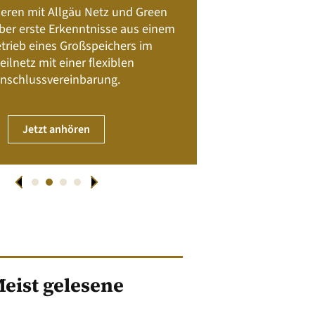
Batteriespeicher
ieren mit Allgäu Netz und Green
Nachhalt
 über erste Erkenntnisse aus einem
trieb eines Großspeichers im
01. April
eilnetz mit einer flexiblen
nschlussvereinbarung.
JET
Jetzt anhören
eist gelesene