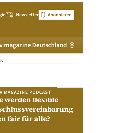
gin
Newsletter
Abonnieren
v magazine Deutschland
ng
V MAGAZINE PODCAST
e werden flexible
pv magazi
schlussvereinbarung
en fair für alle?
Bewerben Sie sic
Module, W