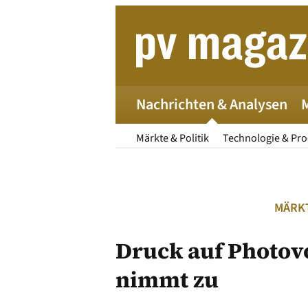
Zum
Inhalt
springen
Nachrichten & Analysen
Märkte & Politik
Technologie & Pr
MÄRKT
Druck auf Photovo
nimmt zu
Die 