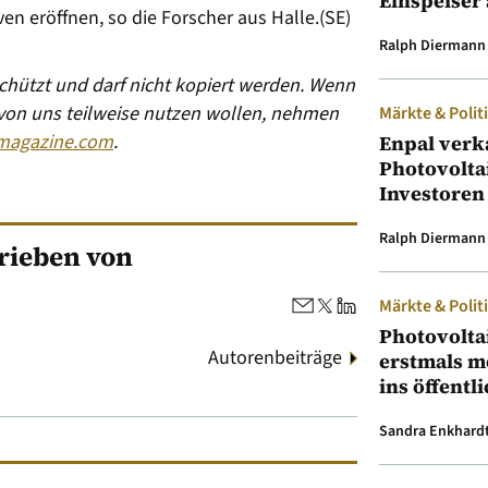
Einspeiser 
en eröffnen, so die Forscher aus Halle.(SE)
Ralph Diermann
eschützt und darf nicht kopiert werden. Wenn
 von uns teilweise nutzen wollen, nehmen
Märkte & Polit
magazine.com
.
Enpal verk
Photovolta
Investoren
Ralph Diermann
rieben von
Märkte & Polit
Photovolta
Autorenbeiträge
erstmals m
ins öffentl
Sandra Enkhard