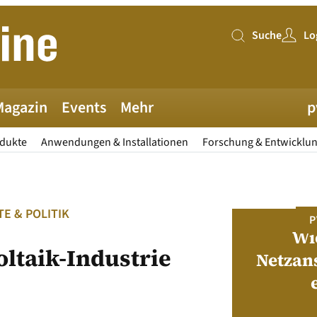
Suche
Lo
Suche
Magazin
Events
Mehr
p
odukte
Anwendungen & Installationen
Forschung & Entwicklu
E & POLITIK
PV MAGAZINE DEUTSCHLAND
P
Juni-Ausgabe 2026
Wi
ltaik-Industrie
Netzan
neue pv magazine Deutschland Ausgabe
ist jetzt verfügbar!