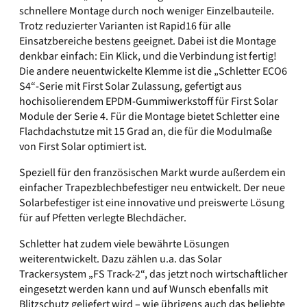
schnellere Montage durch noch weniger Einzelbauteile.
Trotz reduzierter Varianten ist Rapid16 für alle
Einsatzbereiche bestens geeignet. Dabei ist die Montage
denkbar einfach: Ein Klick, und die Verbindung ist fertig!
Die andere neuentwickelte Klemme ist die „Schletter ECO6
S4“-Serie mit First Solar Zulassung, gefertigt aus
hochisolierendem EPDM-Gummiwerkstoff für First Solar
Module der Serie 4. Für die Montage bietet Schletter eine
Flachdachstutze mit 15 Grad an, die für die Modulmaße
von First Solar optimiert ist.
Speziell für den französischen Markt wurde außerdem ein
einfacher Trapezblechbefestiger neu entwickelt. Der neue
Solarbefestiger ist eine innovative und preiswerte Lösung
für auf Pfetten verlegte Blechdächer.
Schletter hat zudem viele bewährte Lösungen
weiterentwickelt. Dazu zählen u.a. das Solar
Trackersystem „FS Track-2“, das jetzt noch wirtschaftlicher
eingesetzt werden kann und auf Wunsch ebenfalls mit
Blitzschutz geliefert wird – wie übrigens auch das beliebte