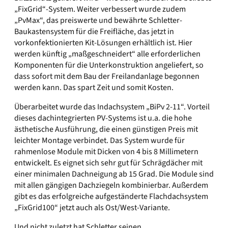
„FixGrid“-System. Weiter verbessert wurde zudem
„PvMax“, das preiswerte und bewährte Schletter-
Baukastensystem für die Freifläche, das jetzt in
vorkonfektionierten Kit-Lösungen erhältlich ist. Hier
werden künftig „maßgeschneidert“ alle erforderlichen
Komponenten für die Unterkonstruktion angeliefert, so
dass sofort mit dem Bau der Freilandanlage begonnen
werden kann. Das spart Zeit und somit Kosten.
Überarbeitet wurde das Indachsystem „BiPv 2-11“. Vorteil
dieses dachintegrierten PV-Systems ist u.a. die hohe
ästhetische Ausführung, die einen günstigen Preis mit
leichter Montage verbindet. Das System wurde für
rahmenlose Module mit Dicken von 4 bis 8 Millimetern
entwickelt. Es eignet sich sehr gut für Schrägdächer mit
einer minimalen Dachneigung ab 15 Grad. Die Module sind
mit allen gängigen Dachziegeln kombinierbar. Außerdem
gibt es das erfolgreiche aufgeständerte Flachdachsystem
„FixGrid100“ jetzt auch als Ost/West-Variante.
Und nicht zuletzt hat Schletter seinen