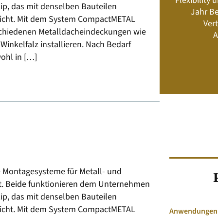
Flexibility
Energiemanagement und Speicher-
p, das mit denselben Bauteilen
Jahr Be
Geschäftsmodelle
icht. Mit dem System CompactMETAL
Vert
rschiedenen Metalldacheindeckungen wie
A
Winkelfalz installieren. Nach Bedarf
Jetzt kaufen
ohl in […]
e Montagesysteme für Metall- und
t. Beide funktionieren dem Unternehmen
p, das mit denselben Bauteilen
icht. Mit dem System CompactMETAL
Anwendungen &