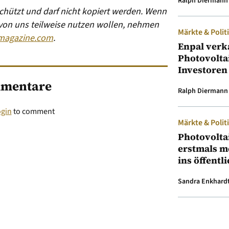
Ralph Diermann
eschützt und darf nicht kopiert werden. Wenn
 von uns teilweise nutzen wollen, nehmen
Märkte & Polit
magazine.com
.
Enpal verk
Photovolta
Investoren
mentare
Ralph Diermann
ogin
to comment
Märkte & Polit
Photovolta
erstmals m
ins öffentl
Sandra Enkhard