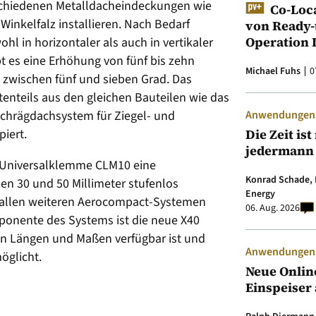
rschiedenen Metalldacheindeckungen wie
Co-Loc
Winkelfalz installieren. Nach Bedarf
von Ready-
Operation 
l in horizontaler als auch in vertikaler
 es eine Erhöhung von fünf bis zehn
Michael Fuhs
0
zwischen fünf und sieben Grad. Das
nteils aus den gleichen Bauteilen wie das
Schrägdachsystem für Ziegel- und
Anwendungen &
iert.
Die Zeit is
jedermann
e Universalklemme CLM10 eine
Konrad Schade, 
hen 30 und 50 Millimeter stufenlos
Energy
 allen weiteren Aerocompact-Systemen
06. Aug. 2026
ponente des Systems ist die neue X40
hen Längen und Maßen verfügbar ist und
Anwendungen &
öglicht.
Neue Onlin
Einspeiser 