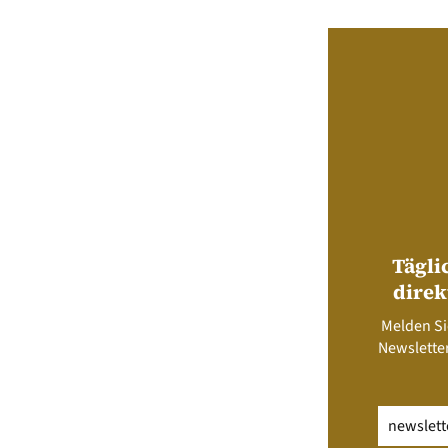
Tägli
direk
Melden Si
Newsletter
Email
(erfo