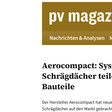
Zum
Inhalt
springen
Nachrichten & Analysen
Aerocompact: Sys
Schrägdächer teil
Bauteile
Die 
Der Hersteller Aerocompact hat neu
Alle
Schrägdächer auf den Markt gebrach