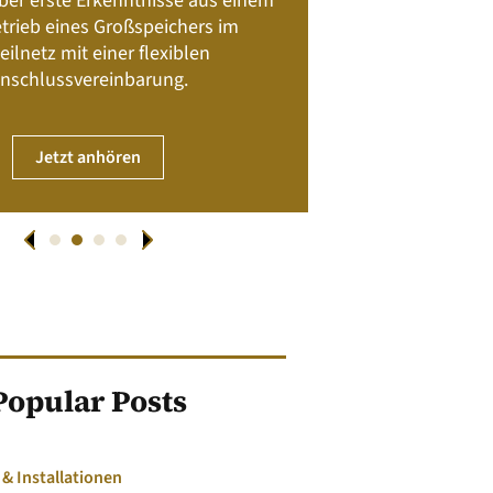
 über erste Erkenntnisse aus einem
trieb eines Großspeichers im
01. April
eilnetz mit einer flexiblen
nschlussvereinbarung.
JET
Jetzt anhören
Popular Posts
 Installationen