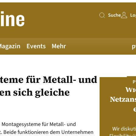
Suche
Lo
Suche
Magazin
Events
Mehr
p
teme für Metall- und
PV MAGAZINE DEUTSCHLAND
P
Juni-Ausgabe 2026
Wi
en sich gleiche
Netzan
neue pv magazine Deutschland Ausgabe
ist jetzt verfügbar!
e Montagesysteme für Metall- und
Wir diskut
s neu? Rahmenbedingungen, Produkte,
t. Beide funktionieren dem Unternehmen