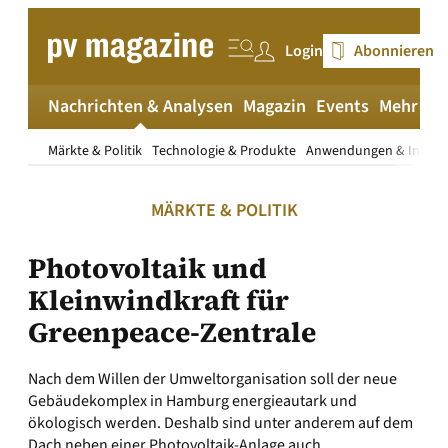
Zum
Inhalt
Login
Abonnieren
springen
Nachrichten & Analysen
Magazin
Events
Mehr
pv
Märkte & Politik
Technologie & Produkte
Anwendungen & Install
MÄRKTE & POLITIK
Photovoltaik und
Kleinwindkraft für
Greenpeace-Zentrale
Nach dem Willen der Umweltorganisation soll der neue
Gebäudekomplex in Hamburg energieautark und
ökologisch werden. Deshalb sind unter anderem auf dem
Dach neben einer Photovoltaik-Anlage auch