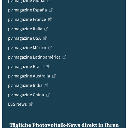
pv magazine Global
pv magazine España
pv magazine France
pv magazine Italia
pv magazine USA
pv magazine México
pv magazine Latinoamérica
pv magazine Brasil
pv magazine Australia
pv magazine India
pv magazine China
ESS News
Tägliche Photovoltaik-News direkt in Ihren