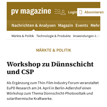
Zum
Inhalt
Login
Abonnieren
springen
Nachrichten & Analysen
Magazin
Events
Mehr
pv
Märkte & Politik
Technologie & Produkte
Anwendungen & Install
MÄRKTE & POLITIK
Workshop zu Dünnschicht
und CSP
Als Ergänzung zum Thin-Film Industry Forum veranstaltet
EuPD Research am 24. April in Berlin-Adlershof einen
Wörkshop zum Thema Dünnschicht-Photovoltaik und
solarthermische Kraftwerke.