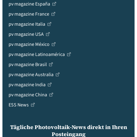
pv magazine España
pv magazine France
pv magazine Italia
pv magazine USA
pv magazine México
pv magazine Latinoamérica
pv magazine Brasil
pv magazine Australia
pv magazine India
pv magazine China
ESS News
Tägliche Photovoltaik-News direkt in Ihren
Posteingang