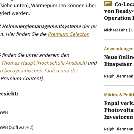
Co-Loc
n (siehe unten), Wärmepumpen können über
von Ready-
riert werden.
Operation 
ht Heimenergiemanagementsysteme
der pv
Michael Fuhs
0
. Hier finden Sie die
Premium Selecton
Anwendungen &
 finden Sie unter anderem den
Neue Onlin
n
Thomas Haupt (Hochschule Ansbach)
und
Einspeiser 
n bei dynamischen Tarifen und der
Ralph Diermann
 Premium-Content).
rsicht:
Märkte & Polit
Enpal verk
Photovolta
nWB
Investoren
WB (Software 2)
Ralph Diermann