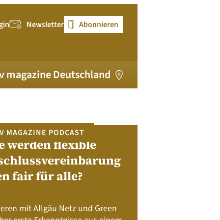
gin
Newsletter
Abonnieren
v magazine Deutschland
V MAGAZINE PODCAST
e werden flexible
pv magazi
schlussvereinbarung
en fair für alle?
Bewerben Sie sic
Module, W
Batteriespeicher
ieren mit Allgäu Netz und Green
Nachhalt