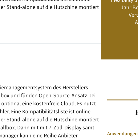
Flexibility
Energiemanagement und Speicher-
der Stand-alone auf die Hutschine montiert
Jahr Be
Geschäftsmodelle
Vert
A
Jetzt kaufen
giemanagementsystem des Herstellers
lbox und für den Open-Source-Ansatz bei
 optional eine kostenfreie Cloud. Es nutzt
er. Eine Kompatibilitätsliste ist online
der Stand-alone auf die Hutschine montiert
Wallbox. Dann mit mit 7-Zoll-Display samt
Anwendungen &
emanager kann eine Reihe Anbieter