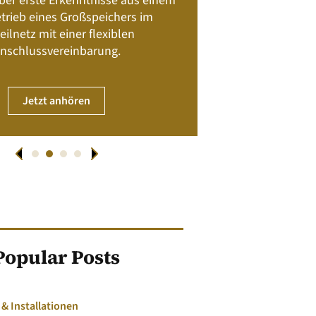
 über erste Erkenntnisse aus einem
trieb eines Großspeichers im
01. April
eilnetz mit einer flexiblen
nschlussvereinbarung.
JET
Jetzt anhören
Popular Posts
 Installationen