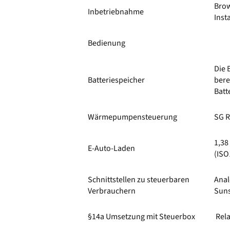
Brow
Inbetriebnahme
Inst
Bedienung
Die 
Batteriespeicher
bere
Batt
Wärmepumpensteuerung
SG R
1,38
E-Auto-Laden
(ISO
Schnittstellen zu steuerbaren
Anal
Verbrauchern
Sun
§14a Umsetzung mit Steuerbox
Rela