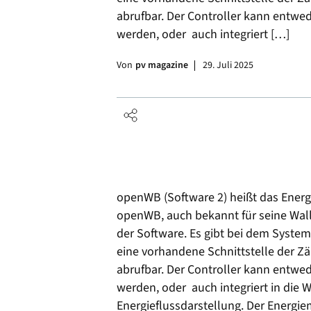
abrufbar. Der Controller kann entwe
werden, oder auch integriert […]
Von
pv magazine
29. Juli 2025
openWB (Software 2) heißt das Ener
openWB, auch bekannt für seine Wal
der Software. Es gibt bei dem System
eine vorhandene Schnittstelle der Zähl
abrufbar. Der Controller kann entwe
werden, oder auch integriert in die 
Energieflussdarstellung. Der Energi