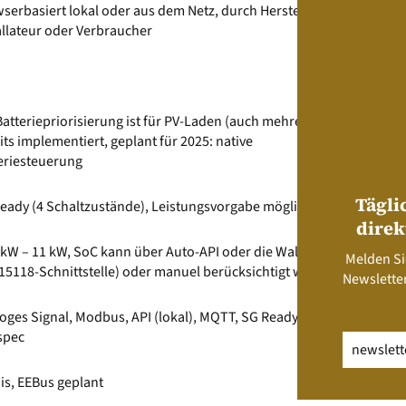
serbasiert lokal oder aus dem Netz, durch Hersteller,
allateur oder Verbraucher
Batteriepriorisierung ist für PV-Laden (auch mehrere EV)
its implementiert, geplant für 2025: native
eriesteuerung
Tägli
eady (4 Schaltzustände), Leistungsvorgabe möglich
direk
 kW – 11 kW, SoC kann über Auto-API oder die Wallbox
Melden Si
15118-Schnittstelle) oder manuel berücksichtigt werden.
Newsletter
oges Signal, Modbus, API (lokal), MQTT, SG Ready, OCPP,
spec
Email
(erfo
is, EEBus geplant