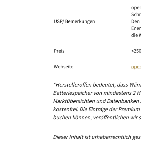
open
Schn
USP/ Bemerkungen
Den 
Ener
die 
Preis
<250
Webseite
ope
*Herstelleroffen bedeutet, dass W
Batteriespeicher von mindestens 2 He
Marktübersichten und Datenbanken s
kostenfrei. Die Einträge der Premium 
buchen können, veröffentlichen wir 
Dieser Inhalt ist urheberrechtlich g