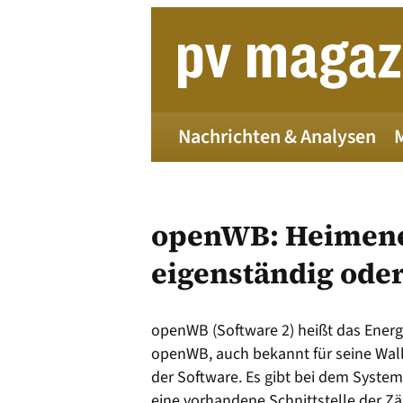
Zum
Inhalt
springen
Nachrichten & Analysen
openWB: Heimen
eigenständig oder
Die 
openWB (Software 2) heißt das Ener
openWB, auch bekannt für seine Wal
der Software. Es gibt bei dem System
Alle
eine vorhandene Schnittstelle der Zähl