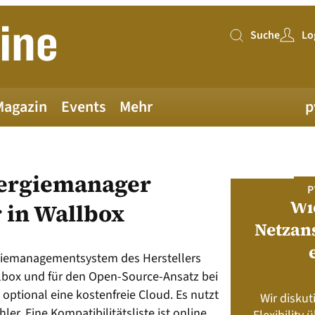
Suche
Lo
Suche
Magazin
Events
Mehr
p
ergiemanager
PV MAGAZINE DEUTSCHLAND
P
Juni-Ausgabe 2026
Wi
 in Wallbox
Netzan
neue pv magazine Deutschland Ausgabe
giemanagementsystem des Herstellers
ist jetzt verfügbar!
lbox und für den Open-Source-Ansatz bei
 optional eine kostenfreie Cloud. Es nutzt
Wir diskut
s neu? Rahmenbedingungen, Produkte,
er. Eine Kompatibilitätsliste ist online