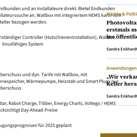
ndkunden und an Installateure direkt. Bietet Endkunden
Märkte & Polit
allateurssuche an. Wallbox mit integriertem HEMS kann vom
teller bezogen werden.
Photovolta
erstmals m
ins öffentl
nständiger Controller (Hutschieneninstallation), Wallbox
 linuxfähiges System
Sandra Enkhard
Anwendungen &
berschuss und dyn. Tarife mit Wallbox, mit
„Wir verka
eriespeicher, Wärmepumpe, Heizstab und Smart Plugs nur
Keller her
Überschuss
Sandra Enkhard
tar, Rabot Charge, Tibber, Energy Charts, Voltego / HEMS
cksichtigt Day-Ahead-Preise
ugungsprognosen für 2025 geplant