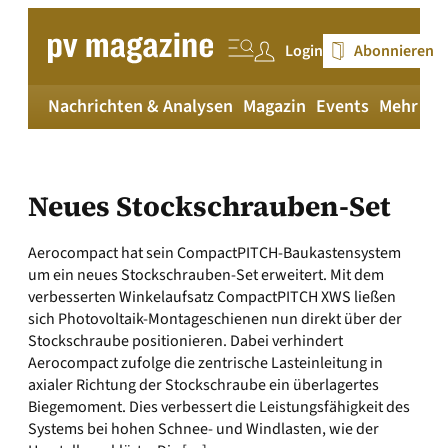
Zum
Inhalt
Login
Abonnieren
springen
Nachrichten & Analysen
Magazin
Events
Mehr
pv
Neues Stockschrauben-Set
Aerocompact hat sein CompactPITCH-Baukastensystem
um ein neues Stockschrauben-Set erweitert. Mit dem
verbesserten Winkelaufsatz CompactPITCH XWS ließen
sich Photovoltaik-Montage­schienen nun direkt über der
Stockschraube positionieren. Dabei verhindert
Aerocompact zufolge die zentrische Lasteinleitung in
axialer Richtung der Stockschraube ein überlagertes
Biege­moment. Dies verbessert die Leistungsfähigkeit des
Systems bei hohen Schnee- und Windlasten, wie der