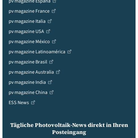
pv magazine España
pv magazine France
pv magazine Italia
pv magazine USA
pv magazine México
pv magazine Latinoamérica
pv magazine Brasil
pv magazine Australia
pv magazine India
pv magazine China
ESS News
Tägliche Photovoltaik-News direkt in Ihren
Posteingang