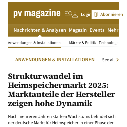
Zum
Inhalt
Login
Abonnieren
springen
Nachrichten & Analysen
Magazin
Events
Mehr
pv
Anwendungen & Installationen
Märkte & Politik
Technologie & P
ANWENDUNGEN & INSTALLATIONEN
See all
Strukturwandel im
Heimspeichermarkt 2025:
Marktanteile der Hersteller
zeigen hohe Dynamik
Nach mehreren Jahren starken Wachstums befindet sich
der deutsche Markt für Heimspeicher in einer Phase der