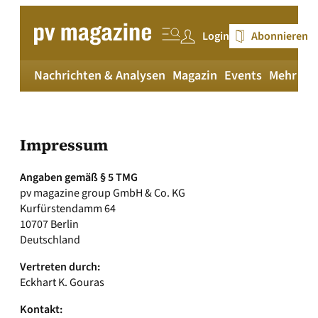
Zum
Inhalt
Login
Abonnieren
springen
Nachrichten & Analysen
Magazin
Events
Mehr
pv
Impressum
Angaben gemäß § 5 TMG
pv magazine group GmbH & Co. KG
Kurfürstendamm 64
10707 Berlin
Deutschland
Vertreten durch:
Eckhart K. Gouras
Kontakt: