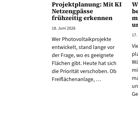
Projektplanung: Mit KI
W
Netzengpässe
b
frühzeitig erkennen
m
u
18. Juni 2026
17.
Wer Photovoltaikprojekte
Vi
entwickelt, stand lange vor
pl
der Frage, wo es geeignete
Wä
Flächen gibt. Heute hat sich
mi
die Priorität verschoben. Ob
ma
Freiflächenanlage, …
un
G