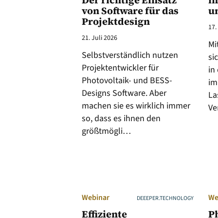
Der richtige Einsatz
i
von Software für das
u
Projektdesign
17.
21. Juli 2026
Mi
Selbstverständlich nutzen
si
Projektentwickler für
in
Photovoltaik- und BESS-
im
Designs Software. Aber
La
machen sie es wirklich immer
Ve
so, dass es ihnen den
größtmögli…
Webinar
We
DEEEPER.TECHNOLOGY
Effiziente
P