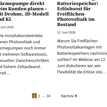
ärmepumpe direkt
Batteriespeicher:
eim Kunden planen –
Erlösboost für
it Drohne, 3D-Modell
Freiflächen-
nd KI
Photovoltaik im
Bestand
 Juni 2026
12. Juni 2026
ele Installationsbetriebe
Warum Sie Freiflächen-
anen Photovoltaik und
Photovoltaikanlagen mit
rmepumpen noch immer
Batteriespeichern nachrüst
t mehreren Softwaretools,
sollten? Im Webinar am 12.
nuellen Zwischenschritten
Juni diskutieren wir, wie
d hohem Zeitaufwand.
Flexibilität die Erlöse stei…
erad…
…
1
2
34
Nächste