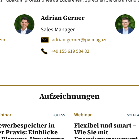
es Publikum professionell aufzubereiten. Sprechen Sie uns an und
Adrian Gerner
Sales Manager
julia.wolters@pv-magazine.com
adrian.gerner@pv-magazine.com
+49 155 619 584 82
Aufzeichnungen
binar
Webinar
FOX ESS
SOLPL
ewerbespeicher in
Flexibel und smart –
r Praxis: Einblicke
Wie Sie mit