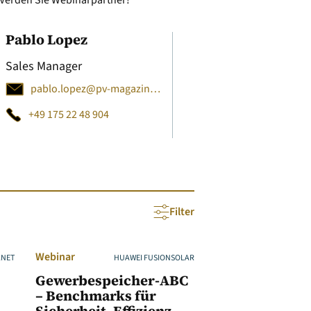
 werden Sie Webinarpartner!
Pablo Lopez
Sales Manager
pablo.lopez@pv-magazine.com
+49 175 22 48 904​
Filter
Webinar
ANET
HUAWEI FUSIONSOLAR
Gewerbespeicher-ABC
– Benchmarks für