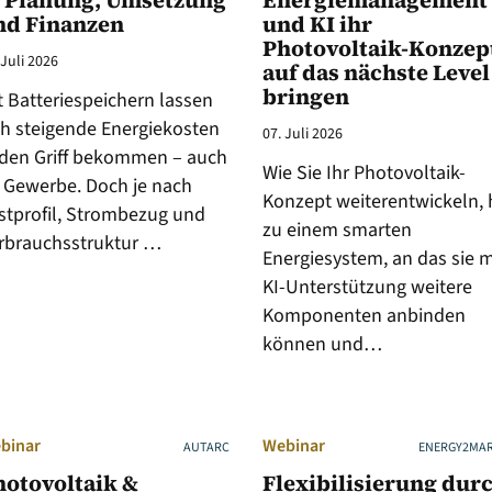
n Planung, Umsetzung
Energiemanagement
nd Finanzen
und KI ihr
Photovoltaik-Konzep
 Juli 2026
auf das nächste Level
bringen
t Batteriespeichern lassen
ch steigende Energiekosten
07. Juli 2026
 den Griff bekommen – auch
Wie Sie Ihr Photovoltaik-
 Gewerbe. Doch je nach
Konzept weiterentwickeln, 
stprofil, Strombezug und
zu einem smarten
rbrauchsstruktur …
Energiesystem, an das sie m
KI-Unterstützung weitere
Komponenten anbinden
können und…
binar
Webinar
AUTARC
ENERGY2MA
hotovoltaik &
Flexibilisierung dur