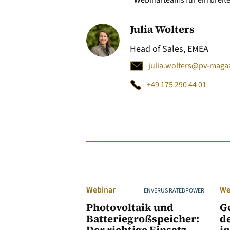
Webinarteams für ein breit
Julia Wolters
Head of Sales, EMEA
+49 175 290 44 01
Webinar
We
ENVERUS RATEDPOWER
Photovoltaik und
G
Batteriegroßspeicher:
de