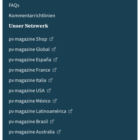
FAQs
Kommentarrichtlinien
Unser Netzwerk
pv magazine Shop
pv magazine Global
pv magazine España
pv magazine France
pv magazine Italia
pv magazine USA
pv magazine México
pv magazine Latinoamérica
pv magazine Brasil
pv magazine Australia