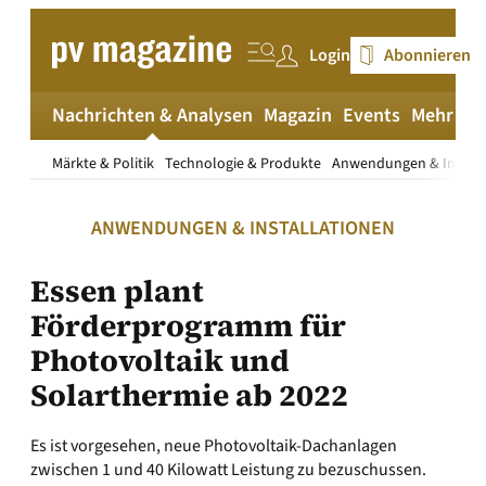
Zum
Inhalt
Login
Abonnieren
springen
Nachrichten & Analysen
Magazin
Events
Mehr
pv
Märkte & Politik
Technologie & Produkte
Anwendungen & Install
ANWENDUNGEN & INSTALLATIONEN
Essen plant
Förderprogramm für
Photovoltaik und
Solarthermie ab 2022
Es ist vorgesehen, neue Photovoltaik-Dachanlagen
zwischen 1 und 40 Kilowatt Leistung zu bezuschussen.