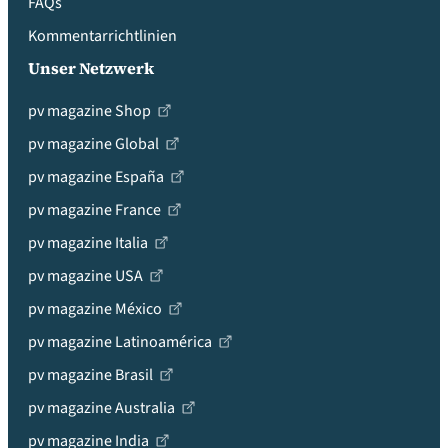
FAQs
Kommentarrichtlinien
Unser Netzwerk
pv magazine Shop
pv magazine Global
pv magazine España
pv magazine France
pv magazine Italia
pv magazine USA
pv magazine México
pv magazine Latinoamérica
pv magazine Brasil
pv magazine Australia
pv magazine India