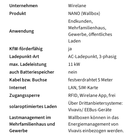
Unternehmen
Wirelane
Produkt
NANO (Wallbox)
Endkunden,
Mehrfamilienhaus,
Anwendung
Gewerbe, öffentliches
Laden
KfW-förderfähig
ja
Ladepunkt-Art
AC-Ladepunkt, 3-phasig
max. Ladeleistung
11 kW
auch Batteriespeicher
nein
Kabel bzw. Buchse
festverdrahtet 5 Meter
Internet
LAN, SIM-Karte
Zugangssperre
RFID, Wirelane App, frei
Über Drittanbietersysteme:
solaroptimiertes Laden
Vivavis/ EEBus-Geräte
Lastmanagement im
Wallboxen können in das
Mehrfamilienhaus und
Energiemanagement von
Gewerbe
Vivavis einbezogen werden.