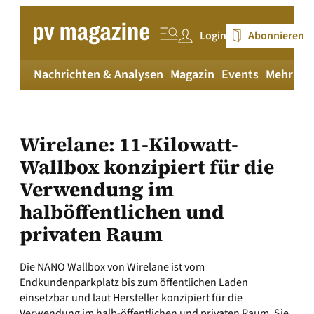
Zum
Inhalt
Login
Abonnieren
springen
Nachrichten & Analysen
Magazin
Events
Mehr
pv
Wirelane: 11-Kilowatt-
Wallbox konzipiert für die
Verwendung im
halböffentlichen und
privaten Raum
Die NANO Wallbox von Wirelane ist vom
Endkundenparkplatz bis zum öffentlichen Laden
einsetzbar und laut Hersteller konzipiert für die
Verwendung im halb-öffentlichen und privaten Raum. Sie