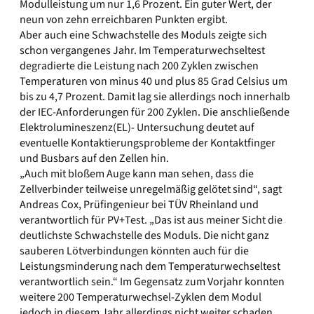
Modulleistung um nur 1,6 Prozent. Ein guter Wert, der
neun von zehn erreichbaren Punkten ergibt.
Aber auch eine Schwachstelle des Moduls zeigte sich
schon vergangenes Jahr. Im Temperaturwechseltest
degradierte die Leistung nach 200 Zyklen zwischen
Temperaturen von minus 40 und plus 85 Grad Celsius um
bis zu 4,7 Prozent. Damit lag sie allerdings noch innerhalb
der IEC-Anforderungen für 200 Zyklen. Die anschließende
Elektrolumineszenz(EL)- Untersuchung deutet auf
eventuelle Kontaktierungsprobleme der Kontaktfinger
und Busbars auf den Zellen hin.
„Auch mit bloßem Auge kann man sehen, dass die
Zellverbinder teilweise unregelmäßig gelötet sind“, sagt
Andreas Cox, Prüfingenieur bei TÜV Rheinland und
verantwortlich für PV+Test. „Das ist aus meiner Sicht die
deutlichste Schwachstelle des Moduls. Die nicht ganz
sauberen Lötverbindungen könnten auch für die
Leistungsminderung nach dem Temperaturwechseltest
verantwortlich sein.“ Im Gegensatz zum Vorjahr konnten
weitere 200 Temperaturwechsel-Zyklen dem Modul
jedoch in diesem Jahr allerdings nicht weiter schaden.