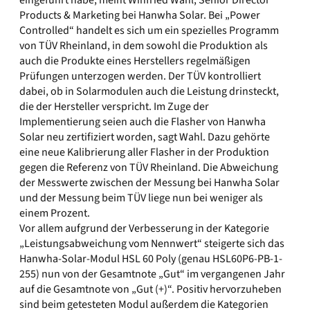
eingeführt habe, meint Winfried Wahl, Senior Director
Products & Marketing bei Hanwha Solar. Bei „Power
Controlled“ handelt es sich um ein spezielles Programm
von TÜV Rheinland, in dem sowohl die Produktion als
auch die Produkte eines Herstellers regelmäßigen
Prüfungen unterzogen werden. Der TÜV kontrolliert
dabei, ob in Solarmodulen auch die Leistung drinsteckt,
die der Hersteller verspricht. Im Zuge der
Implementierung seien auch die Flasher von Hanwha
Solar neu zertifiziert worden, sagt Wahl. Dazu gehörte
eine neue Kalibrierung aller Flasher in der Produktion
gegen die Referenz von TÜV Rheinland. Die Abweichung
der Messwerte zwischen der Messung bei Hanwha Solar
und der Messung beim TÜV liege nun bei weniger als
einem Prozent.
Vor allem aufgrund der Verbesserung in der Kategorie
„Leistungsabweichung vom Nennwert“ steigerte sich das
Hanwha-Solar-Modul HSL 60 Poly (genau HSL60P6-PB-1-
255) nun von der Gesamtnote „Gut“ im vergangenen Jahr
auf die Gesamtnote von „Gut (+)“. Positiv hervorzuheben
sind beim getesteten Modul außerdem die Kategorien