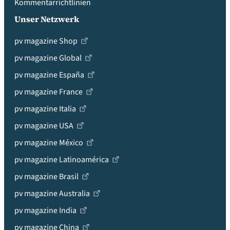
Kommentarrichtlinien
Unser Netzwerk
pv magazine Shop
pv magazine Global
pv magazine España
pv magazine France
pv magazine Italia
pv magazine USA
pv magazine México
pv magazine Latinoamérica
pv magazine Brasil
pv magazine Australia
pv magazine India
pv magazine China