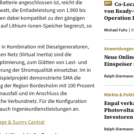
atterie angeschlossen ist, reicht die
Co-Loc
watt, die Entladeleistung von 1.900 bis
von Ready-
Operation 
eien dabei kompatibel zu den gängigen
 auf Lithium-Ionen-Speicher begrenzt, so
Michael Fuhs
0
l in Kombination mit Dieselgeneratoren,
Anwendungen &
 Netz (Virtual Inertia) sind die
Neue Onlin
ptimierung, zum Glätten von Last- und
Einspeiser 
rung der Stromqualität einsetzbar. Im in
Ralph Diermann
ispielprojekt demonstrierte SMA die
g der Region Bordesholm mit 100 Prozent
mausfall und im Anschluss die
Märkte & Polit
che Verbundnetz. Für die Konfiguration
Enpal verk
 auch Ingenieurdienstleistungen an.
Photovolta
Investoren
rage & Sunny Central
Ralph Diermann