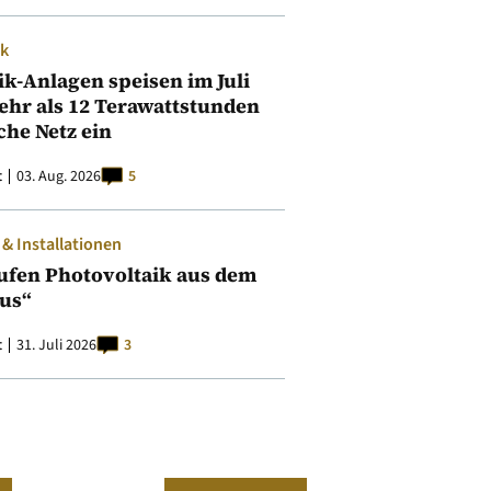
ik
ik-Anlagen speisen im Juli
ehr als 12 Terawattstunden
iche Netz ein
t
03. Aug. 2026
5
 Installationen
ufen Photovoltaik aus dem
aus“
t
31. Juli 2026
3