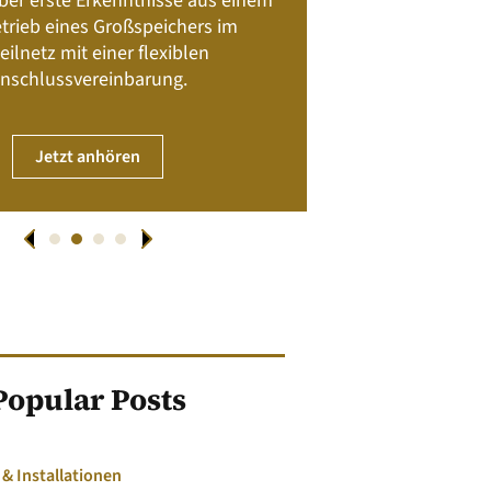
 über erste Erkenntnisse aus einem
trieb eines Großspeichers im
01. April
eilnetz mit einer flexiblen
nschlussvereinbarung.
JET
Jetzt anhören
Popular Posts
 Installationen