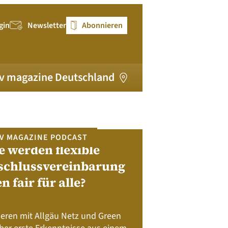
gin
Newsletter
Abonnieren
v magazine Deutschland
V MAGAZINE PODCAST
e werden flexible
pv magazi
schlussvereinbarung
en fair für alle?
Bewerben Sie sic
Module, W
Batteriespeicher
ieren mit Allgäu Netz und Green
Nachhalt