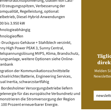
genverbrauchsoptimierung, Glätten von Last-
d Erzeugungsspitzen, Verbesserung der
omqualität, Regelleistung, optional:
selbetrieb, Diesel-Hybrid-Anwendungen
00 bis 3.950 kW
chnologieabhängig
chnologieoffen
u-Druckguss-Gehäuse + Stahlblech verzinkt,
nny High Power PEAK 3, Sunny Central,
ttelspannungslösung MVPS, Klima, Brandschutz,
Tägli
dungsanlage, weitere Optionen siehe Online-
direk
tenbank
tegration der Kommunikationsschnittstelle
Melden Si
hselrichter/Batterie, Engineering Services,
Newsletter
tual Inertia, schwarzstartfähig
e Bordesholmer Versorgungsbetriebe liefern
Email
(erfo
gelenergie für das europäische Verbundnetz und
monstrieren die Stromversorgung der Region
 100 Prozent erneuerbarer Energie.