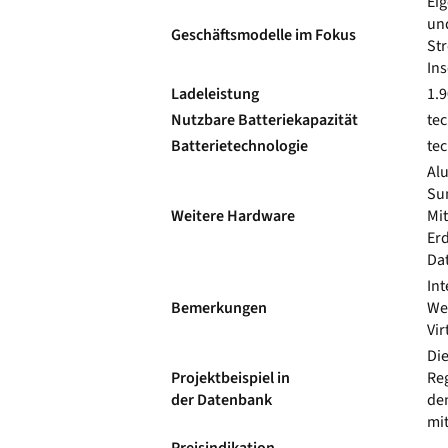
Ei
un
Geschäftsmodelle im Fokus
Str
In
Ladeleistung
1.9
Nutzbare
Batteriekapazität
te
Batterietechnologie
te
Al
Su
Weitere Hardware
Mi
Er
Da
In
Bemerkungen
Wec
Vir
Di
Projektbeispiel in
Re
der Datenbank
de
mit
Preisindikation