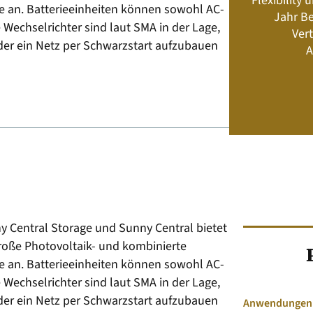
Flexibility
Energiemanagement und Speicher-
e an. Batterieeinheiten können sowohl AC-
Jahr Be
Geschäftsmodelle
Wechselrichter sind laut SMA in der Lage,
Vert
der ein Netz per Schwarzstart aufzubauen
A
Jetzt kaufen
y Central Storage und Sunny Central bietet
roße Photovoltaik- und kombinierte
e an. Batterieeinheiten können sowohl AC-
Wechselrichter sind laut SMA in der Lage,
der ein Netz per Schwarzstart aufzubauen
Anwendungen &