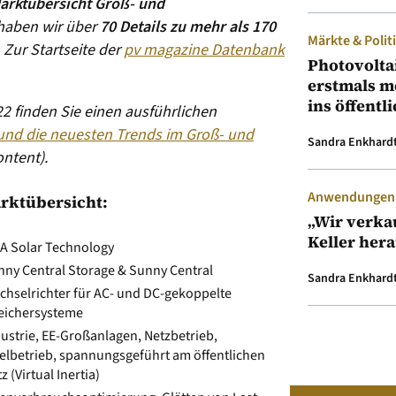
arktübersicht Groß- und
 haben wir über
70 Details zu mehr als 170
Märkte & Polit
.
Zur Startseite der
pv magazine Datenbank
Photovolta
erstmals m
ins öffentl
2 finden Sie einen ausführlichen
 und die neuesten Trends im Groß- und
Sandra Enkhard
ntent).
Anwendungen &
rktübersicht:
„Wir verka
Keller her
A Solar Technology
nny Central Storage & Sunny Central
Sandra Enkhard
chselrichter für AC- und DC-gekoppelte
eichersysteme
ustrie, EE-Großanlagen, Netzbetrieb,
elbetrieb, spannungsgeführt am öffentlichen
z (Virtual Inertia)