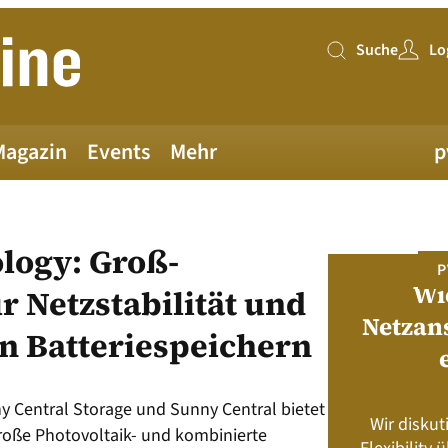
Suche
Lo
Suche
Magazin
Events
Mehr
p
logy: Groß-
PV MAGAZINE DEUTSCHLAND
P
Juni-Ausgabe 2026
Wi
r Netzstabilität und
Netzan
n Batteriespeichern
neue pv magazine Deutschland Ausgabe
ist jetzt verfügbar!
y Central Storage und Sunny Central bietet
Wir diskut
s neu? Rahmenbedingungen, Produkte,
roße Photovoltaik- und kombinierte