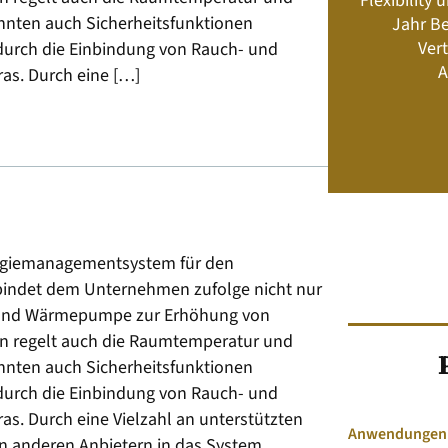
Flexibility
Energiemanagement und Speicher-
önnten auch Sicherheitsfunktionen
Jahr Be
Geschäftsmodelle
Vert
urch die Einbindung von Rauch- und
A
s. Durch eine […]
Jetzt kaufen
ergiemanagementsystem für den
bindet dem Unternehmen zufolge nicht nur
 und Wärmepumpe zur Erhöhung von
rn regelt auch die Raumtemperatur und
önnten auch Sicherheitsfunktionen
urch die Einbindung von Rauch- und
 Durch eine Vielzahl an unterstützten
Anwendungen &
n anderen Anbietern in das System