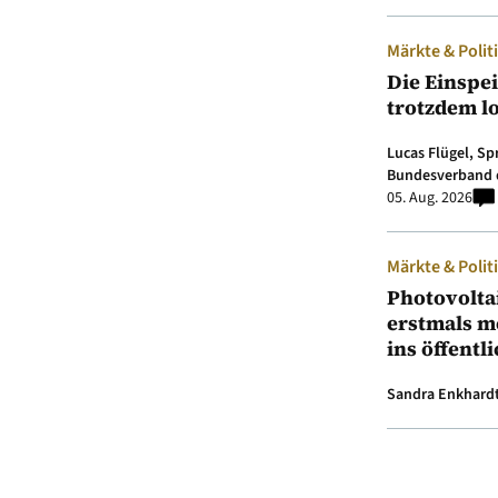
Märkte & Polit
Die Einspe
trotzdem l
Lucas Flügel, S
Bundesverband 
05. Aug. 2026
Märkte & Polit
Photovolta
erstmals m
ins öffentl
Sandra Enkhard