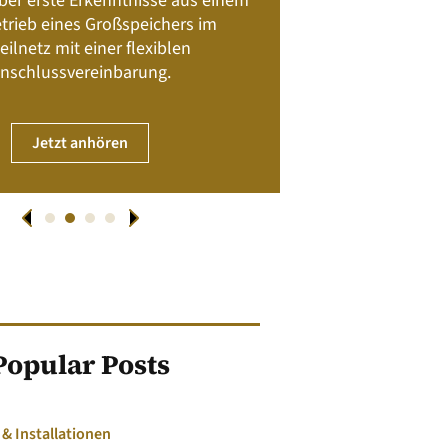
 über erste Erkenntnisse aus einem
trieb eines Großspeichers im
01. April
eilnetz mit einer flexiblen
nschlussvereinbarung.
JET
Jetzt anhören
Popular Posts
 Installationen