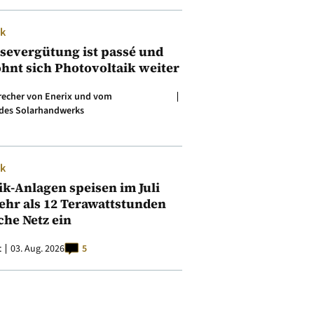
ik
isevergütung ist passé und
ohnt sich Photovoltaik weiter
precher von Enerix und vom
des Solarhandwerks
ik
ik-Anlagen speisen im Juli
ehr als 12 Terawattstunden
iche Netz ein
t
03. Aug. 2026
5