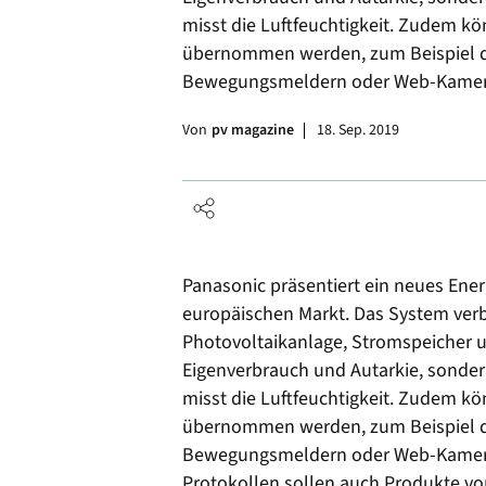
misst die Luftfeuchtigkeit. Zudem k
übernommen werden, zum Beispiel d
Bewegungsmeldern oder Web-Kamera
Von
pv magazine
18. Sep. 2019
Panasonic präsentiert ein neues En
europäischen Markt. Das System ver
Photovoltaikanlage, Stromspeicher
Eigenverbrauch und Autarkie, sonde
misst die Luftfeuchtigkeit. Zudem k
übernommen werden, zum Beispiel d
Bewegungsmeldern oder Web-Kameras.
Protokollen sollen auch Produkte vo