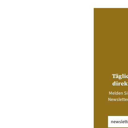
Tägli
direk
Melden Si
Newsletter
Email
(erfo