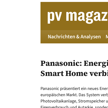
Zum
Inhalt
springen
Nachrichten & Analysen
Panasonic: Ener
Smart Home verb
Die 
Panasonic präsentiert ein neues En
europäischen Markt. Das System ver
Photovoltaikanlage, Stromspeicher
Alle
Eigenverbrauch und Autarkie, sonde