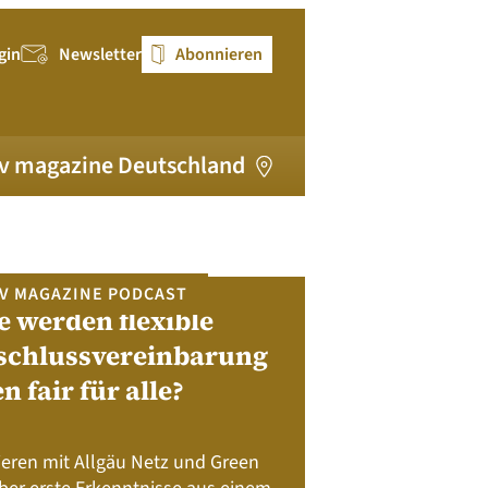
gin
Newsletter
Abonnieren
v magazine Deutschland
V MAGAZINE PODCAST
e werden flexible
pv magazi
schlussvereinbarung
en fair für alle?
Bewerben Sie sic
Module, W
Batteriespeicher
ieren mit Allgäu Netz und Green
Nachhalt