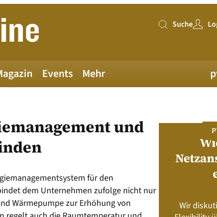
Suche
Lo
Suche
Magazin
Events
Mehr
p
giemanagement und
PV MAGAZINE DEUTSCHLAND
P
Juni-Ausgabe 2026
Wi
inden
Netzan
neue pv magazine Deutschland Ausgabe
ergiemanagementsystem für den
ist jetzt verfügbar!
bindet dem Unternehmen zufolge nicht nur
 und Wärmepumpe zur Erhöhung von
Wir diskut
s neu? Rahmenbedingungen, Produkte,
rn regelt auch die Raumtemperatur und