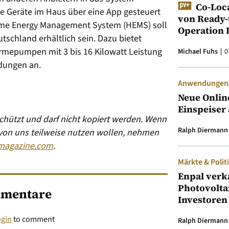
Co-Loc
le Geräte im Haus über eine App gesteuert
von Ready-
me Energy Management System (HEMS) soll
Operation 
chland erhältlich sein. Dazu bietet
mepumpen mit 3 bis 16 Kilowatt Leistung
Michael Fuhs
0
dungen an.
Anwendungen &
Neue Onlin
Einspeiser 
eschützt und darf nicht kopiert werden. Wenn
Ralph Diermann
 von uns teilweise nutzen wollen, nehmen
magazine.com
.
Märkte & Polit
Enpal verk
Photovolta
mentare
Investoren
ogin
to comment
Ralph Diermann