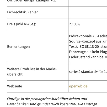
Öff. Laden entspr. Ladepunktv.
Eichrechtsk. Zähler
Preis (inkl MwSt.):
2.199 €
Bidirektionale AC-Lade
Source-Konzept aus, um
Bemerkungen
Text). ISO15118-20 ist
Fahrzeuge die kein Plug
Ladezustand kann bei v
Weitere Produkte in der Markt­
series2 standard+ für 1.
übersicht
Webseite
openwb.de
Einträge in die pv magazine Marktübersichten und
Datenbanken sind grundsätzlich kostenfrei. Die Einträge