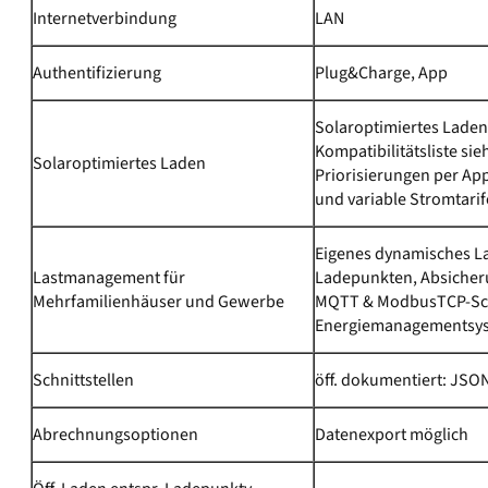
Internetverbindung
LAN
Authentifizierung
Plug&Charge, App
Solaroptimiertes Lade
Kompatibilitätsliste s
Solaroptimiertes Laden
Priorisierungen per Ap
und variable Stromtarif
Eigenes dynamisches La
Lastmanagement für
Ladepunkten, Absicheru
Mehrfamilienhäuser und Gewerbe
MQTT & ModbusTCP-Schn
Energiemanagementsys
Schnittstellen
öff. dokumentiert: JSO
Abrechnungsoptionen
Datenexport möglich