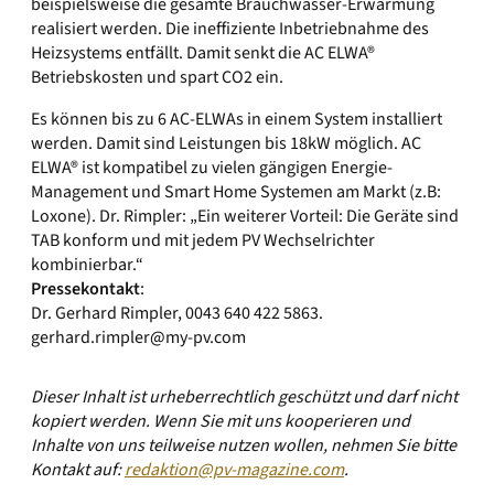
beispielsweise die gesamte Brauchwasser-Erwärmung
realisiert werden. Die ineffiziente Inbetriebnahme des
Heizsystems entfällt. Damit senkt die AC ELWA®
Betriebskosten und spart CO2 ein.
Es können bis zu 6 AC-ELWAs in einem System installiert
werden. Damit sind Leistungen bis 18kW möglich. AC
ELWA® ist kompatibel zu vielen gängigen Energie-
Management und Smart Home Systemen am Markt (z.B:
Loxone). Dr. Rimpler: „Ein weiterer Vorteil: Die Geräte sind
TAB konform und mit jedem PV Wechselrichter
kombinierbar.“
Pressekontakt
:
Dr. Gerhard Rimpler, 0043 640 422 5863.
gerhard.rimpler@my-pv.com
Dieser Inhalt ist urheberrechtlich geschützt und darf nicht
kopiert werden. Wenn Sie mit uns kooperieren und
Inhalte von uns teilweise nutzen wollen, nehmen Sie bitte
Kontakt auf:
redaktion@pv-magazine.com
.