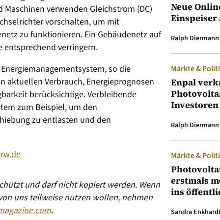
Neue Onlin
d Maschinen verwenden Gleichstrom (DC)
Einspeiser 
hselrichter vorschalten, um mit
etz zu funktionieren. Ein Gebäudenetz auf
Ralph Diermann
 entsprechend verringern.
es Energiemanagementsystem, so die
Märkte & Polit
n aktuellen Verbrauch, Energieprognosen
Enpal verk
Photovolta
arkeit berücksichtige. Verbleibende
Investoren
stem zum Beispiel, um den
hiebung zu entlasten und den
Ralph Diermann
-rw.de
Märkte & Polit
Photovolta
erstmals m
eschützt und darf nicht kopiert werden. Wenn
ins öffentl
 von uns teilweise nutzen wollen, nehmen
magazine.com
.
Sandra Enkhard