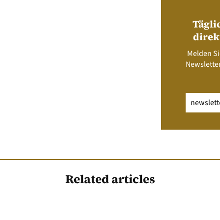
Tägli
direk
Melden Si
Newsletter
Email
(erfo
Related articles