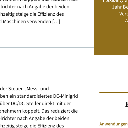
Flexibility
Energiemanagement und Speicher-
richter nach Angabe der beiden
Jahr Be
Geschäftsmodelle
Vert
eitig steige die Effizienz des
A
nd Maschinen verwenden […]
Jetzt kaufen
der Steuer-, Mess- und
ben ein standardisiertes DC-Minigrid
über DC/DC-Steller direkt mit der
nehmern koppelt. Das reduziert die
richter nach Angabe der beiden
Anwendungen &
eitig steige die Effizienz des