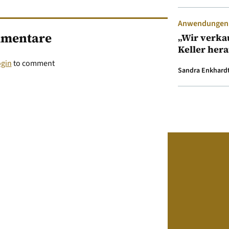
Anwendungen &
mentare
„Wir verka
Keller her
ogin
to comment
Sandra Enkhard