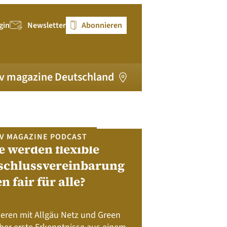
gin
Newsletter
Abonnieren
v magazine Deutschland
V MAGAZINE PODCAST
e werden flexible
pv magazi
schlussvereinbarung
en fair für alle?
Bewerben Sie sic
Module, W
Batteriespeicher
ieren mit Allgäu Netz und Green
Nachhalt