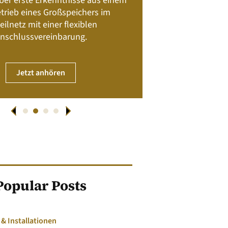
 über erste Erkenntnisse aus einem
trieb eines Großspeichers im
01. April
eilnetz mit einer flexiblen
nschlussvereinbarung.
JET
Jetzt anhören
Popular Posts
 Installationen