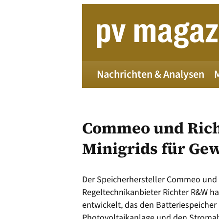
Zum
Inhalt
springen
Nachrichten & Analysen
Commeo und Rich
Minigrids für Ge
Die 
Der Speicherhersteller Commeo und 
Regeltechnikanbieter Richter R&W ha
entwickelt, das den Batteriespeicher 
Alle
Photovoltaikanlage und den Stromab