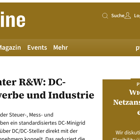
Suche
Lo
Suche
Magazin
Events
Mehr
p
ter R&W: DC-
PV MAGAZINE DEUTSCHLAND
P
Juni-Ausgabe 2026
Wi
werbe und Industrie
Netzan
neue pv magazine Deutschland Ausgabe
der Steuer-, Mess- und
ist jetzt verfügbar!
ben ein standardisiertes DC-Minigrid
über DC/DC-Steller direkt mit der
Wir diskut
s neu? Rahmenbedingungen, Produkte,
nehmern koppelt. Das reduziert die